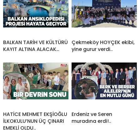
BALKAN TARİH VE KÜLTÜRÜ
Çekmeköy HOYÇEK ekibi,
KAYIT ALTINA ALACAK…
yine gurur verdi..
HATİCE MEHMET EKŞİOĞLU
Erdeniz ve Seren
İLKOKULU’NUN ÜÇ ÇINARI
muradına erdi!..
EMEKLİ OLDU..