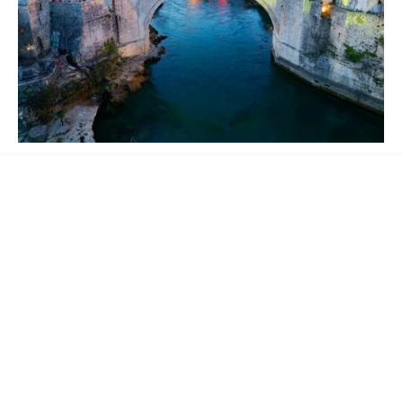
Dernek tarafından hazırlanan Balkan
Ansiklopedisi,
Balkanların tarih, coğrafya,
kültür ve medeniyet alanlarını kapsayan,
yaklaşık 1000 maddeden oluşacak kapsamlı bir
başvuru eseri olacak. Beş asrı aşan Osmanlı
geçmişine sahip Balkan coğrafyasındaki Türk
ve İslam medeniyetine ait birikimin gelecek
nesillere aktarılmasını amaçlayan eser; önemli
tarihî olaylar, devletler, yöneticiler, ilim ve
sanat insanları, edebî ve kültürel kurumlar,