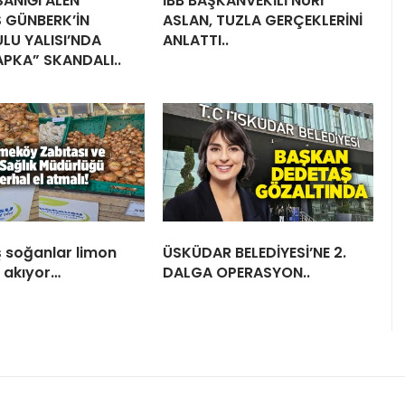
ANIĞI ALEN
İBB BAŞKANVEKİLİ NURİ
 GÜNBERK’İN
ASLAN, TUZLA GERÇEKLERİNİ
LU YALISI’NDA
ANLATTI..
APKA” SKANDALI..
 soğanlar limon
ÜSKÜDAR BELEDİYESİ’NE 2.
i akıyor…
DALGA OPERASYON..