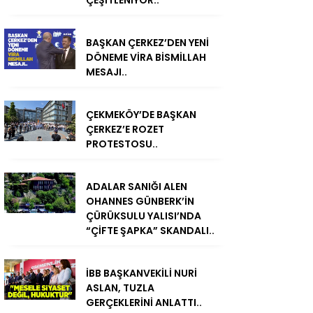
ÇEŞİTLENİYOR..
BAŞKAN ÇERKEZ’DEN YENİ
DÖNEME VİRA BİSMİLLAH
MESAJI..
ÇEKMEKÖY’DE BAŞKAN
ÇERKEZ’E ROZET
PROTESTOSU..
ADALAR SANIĞI ALEN
OHANNES GÜNBERK’İN
ÇÜRÜKSULU YALISI’NDA
“ÇİFTE ŞAPKA” SKANDALI..
İBB BAŞKANVEKİLİ NURİ
ASLAN, TUZLA
GERÇEKLERİNİ ANLATTI..