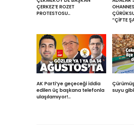
ÇEKMEKÖY’DE BAŞKAN
ADALAR S
ÇERKEZ’E ROZET
OHANNES
PROTESTOSU..
ÇÜRÜKSU
“ÇİFTE Ş
AK Parti’ye geçeceği iddia
Çürümüş
edilen üç başkana telefonla
suyu gib
ulaşılamıyor!..