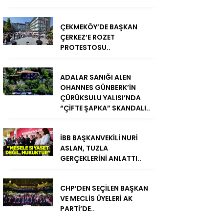
ÇEKMEKÖY’DE BAŞKAN
ÇERKEZ’E ROZET
PROTESTOSU..
ADALAR SANIĞI ALEN
OHANNES GÜNBERK’İN
ÇÜRÜKSULU YALISI’NDA
“ÇİFTE ŞAPKA” SKANDALI..
İBB BAŞKANVEKİLİ NURİ
ASLAN, TUZLA
GERÇEKLERİNİ ANLATTI..
CHP’DEN SEÇİLEN BAŞKAN
VE MECLİS ÜYELERİ AK
PARTİ’DE..