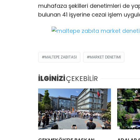
muhafaza şekilleri denetimleri de yap
bulunan 41 işyerine cezai işlem uygul
MALTEPE ZABITASI
MARKET DENETIMI
İLGİNİZİ
ÇEKEBİLİR