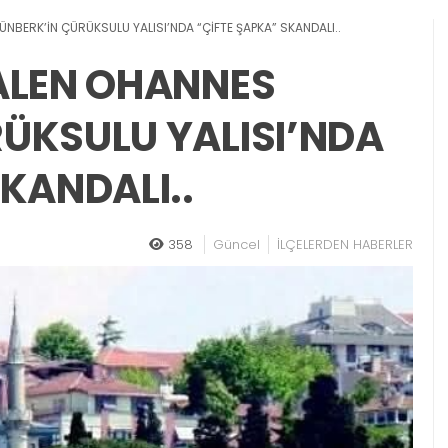
NBERK’İN ÇÜRÜKSULU YALISI’NDA “ÇİFTE ŞAPKA” SKANDALI..
ALEN OHANNES
ÜKSULU YALISI’NDA
KANDALI..
358
Güncel
İLÇELERDEN HABERLER