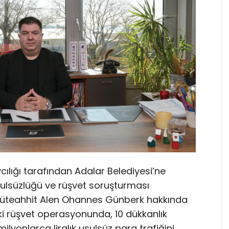
lığı tarafından Adalar Belediyesi’ne
sulsüzlüğü ve rüşvet soruşturması
üteahhit Alen Ohannes Günberk hakkında
daki rüşvet operasyonunda, 10 dükkanlık
ilyonlarca liralık usulsüz para trafiğini