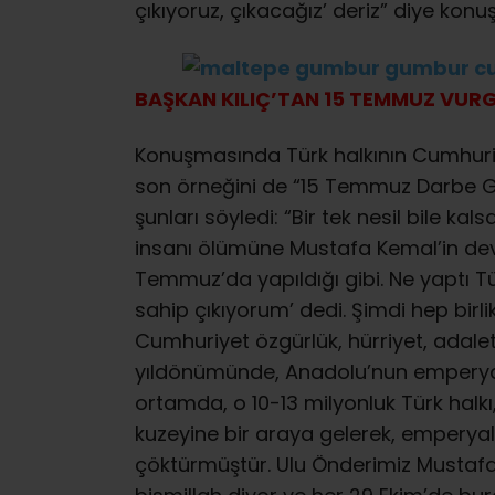
çıkıyoruz, çıkacağız’ deriz” diye konuş
BAŞKAN KILIÇ’TAN 15 TEMMUZ VUR
Konuşmasında Türk halkının Cumhuriy
son örneğini de “15 Temmuz Darbe Gir
şunları söyledi: “Bir tek nesil bile k
insanı ölümüne Mustafa Kemal’in devri
Temmuz’da yapıldığı gibi. Ne yaptı Tü
sahip çıkıyorum’ dedi. Şimdi hep birl
Cumhuriyet özgürlük, hürriyet, adalet
yıldönümünde, Anadolu’nun emperyali
ortamda, o 10-13 milyonluk Türk hal
kuzeyine bir araya gelerek, emperyali
çöktürmüştür. Ulu Önderimiz Mustaf