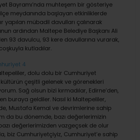
iyet Bayramı’nda muhteşem bir gösteriye
 ilçe meydanında başlayan etkinliklerde
ır yapılan mübadil davulları çalınarak
uşunun ardından Maltepe Belediye Başkanı Ali
 gelen 93 davulcu, 93 kere davullarına vurarak,
oşkuyla kutladılar.
ltepeliler, dolu dolu bir Cumhuriyet
kültürün çeşitli gelenek ve görenekleri
orum. Sağ olsun bizi kırmadılar, Edirne’den,
n buraya geldiler. Nasıl ki Maltepeliler,
de, Mustafa Kemal ve devrimlerine sahip
tam da bu dönemde, bazı değerlerimizin
 bazı değerlerimizden vazgeçsek de olur
da, biz Cumhuriyetçiyiz, Cumhuriyet’e sahip