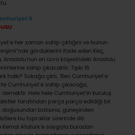
tu.
GUSU
et’e her zaman sahip çıktığını ve bunun
işimi”nde gördüklerini ifade eden Kılıç,
alsa, Anadolu’nun en ücra köşesindeki Anadolu
mlerine sahip çıkacaktır. Tıpkı 15
rk halkı? Sokağa çıktı, ‘Ben Cumhuriyet’e
ikte Cumhuriyet’e sahip çıkacağız,
 demektir. Hele hele Cumhuriyet’in kuruluş
stler tarafından parça parça edildiği bir
kı, doğusundan batısına, güneyinden
stlere bu topraklar üzerinde diz
a Kemal Atatürk’e saygıyla buradan