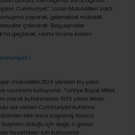
uradan davula, tokmağımızı vuracağımızı
şasın Cumhuriyet.” Lozan Mübadilleri Vakfı
r konuşma yaparak, geleneksel mübadil
a davullar çalınarak Beşçeşmeler
na geçilerek, resmi törene katılım
eşen mübadiller,1924 yılından bu yana
ve oyunlarla kutluyorlar. Türkiye Büyük Millet
ı olarak kutlanmasını 1925 yılının Nisan
ulu adı verilen Cumhuriyeti kutlama
ndisinden bile önce başlamış. Kısaca
ir bayram olduğu için değil, o günün
e hissettikleri için kutluyorlar.