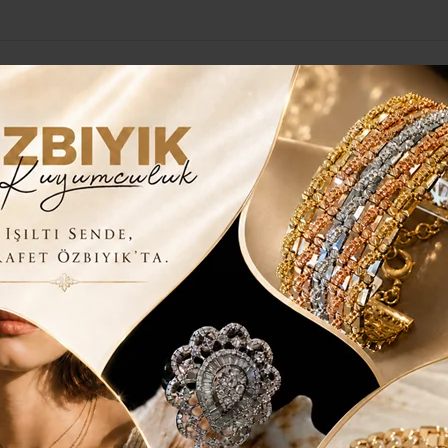
Yerel Haberler
Genel
Güncel
Siyaset
Kültür Sanat
H
ÜR GÜMBÜR CUMHURİYET..
MBÜR GÜMBÜR