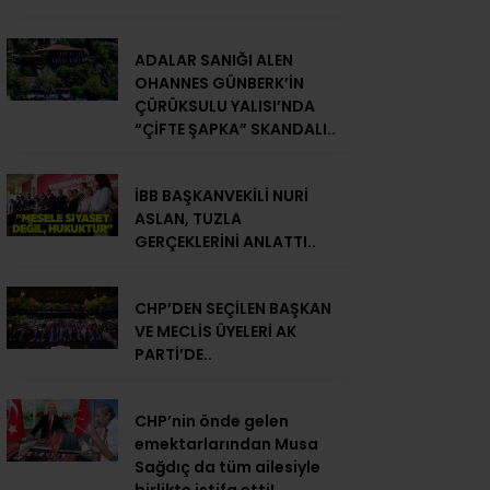
ADALAR SANIĞI ALEN
OHANNES GÜNBERK’İN
ÇÜRÜKSULU YALISI’NDA
“ÇİFTE ŞAPKA” SKANDALI..
İBB BAŞKANVEKİLİ NURİ
ASLAN, TUZLA
GERÇEKLERİNİ ANLATTI..
CHP’DEN SEÇİLEN BAŞKAN
VE MECLİS ÜYELERİ AK
PARTİ’DE..
CHP’nin önde gelen
emektarlarından Musa
Sağdıç da tüm ailesiyle