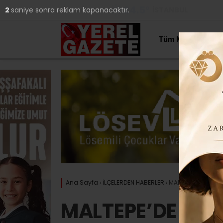
24.5
°
İSTANBUL
1
saniye sonra reklam kapanacaktır.
YAZARLAR
Tüm Manşetler
Ana Sayfa
›
İLÇELERDEN HABERLER
›
MALTEPE’DE GÜMB
MALTEPE’DE GÜ