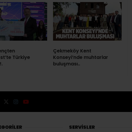
gençten
Çekmeköy Kent
st’te Türkiye
Konseyi’nde muhtarlar
!.
buluşması..
EGORİLER
SERVİSLER