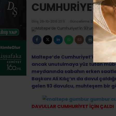
CUMHURİYET..
Giriş: 29-10-2016 23:11
Güncelleme: 29-10-2016 23:1
Maltepe’de Cumhuriyet’in 93’üncü y
ancak unutulmaya yüz tutan mübadi
meydanında sabahın erken saatle
Başkanı Ali Kılıç’ın da davul çaldığı
gelen 93 davulcu, muhteşem bir gö
DAVULLAR CUMHURİYET İÇİN ÇALDI