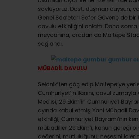
bismillah diyor ve her 29 Ekim’de b
söylüyoruz. Dost, düşman duysun, ya
Genel Sekreteri Sefer Güvenç de bi
davulu etkinliğini anlattı. Daha sonr
meydanına, oradan da Maltepe Stadı’
sağlandı.
MÜBADİL DAVULU
Selanik’ten göç edip Maltepe’ye yerl
Cumhuriyet’in ilanını, davul zurnayla 
Meclisi, 29 Ekim’in Cumhuriyet Bayram
ayında kabul etmiş. Yani Mübadil Dav
etkinliği, Cumhuriyet Bayramı’nın ke
mübadiller 29 Ekim’i, kanun gereği b
değerini, mutluluğunu, neşesini içlerind