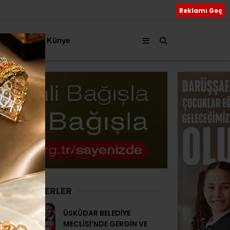
Bizi Takip Edin
Reklamı Geç
akkımızda
Künye
SON HABERLER
ÜSKÜDAR BELEDİYE
MECLİSİ’NDE GERGİN VE