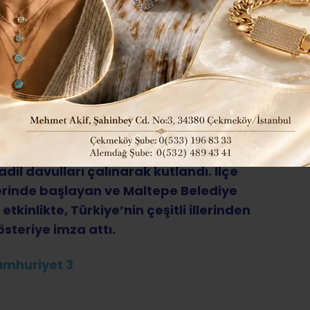
6
255
İLÇELERDEN HABERLER
ABONE OL
ılı, geleneksel olarak yıllardır yapılan
l davulları çalınarak kutlandı. İlçe
rinde başlayan ve Maltepe Belediye
 etkinlikte, Türkiye’nin çeşitli illerinden
steriye imza attı.