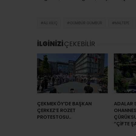
ALI KILIÇ
GÜMBÜR GÜMBÜR
MALTEPE
İLGİNİZİ
ÇEKEBİLİR
ÇEKMEKÖY’DE BAŞKAN
ADALAR S
ÇERKEZ’E ROZET
OHANNES
PROTESTOSU..
ÇÜRÜKSU
“ÇİFTE Ş