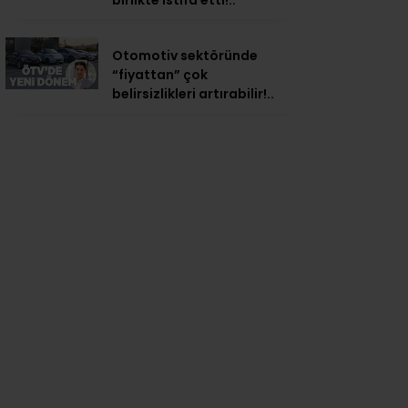
birlikte istifa etti!..
Otomotiv sektöründe
“fiyattan” çok
belirsizlikleri artırabilir!..