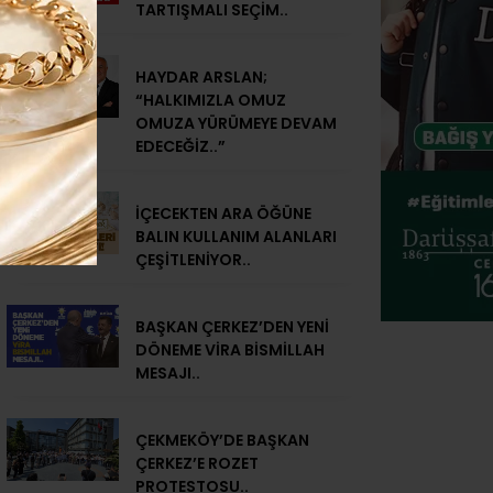
TARTIŞMALI SEÇİM..
HAYDAR ARSLAN;
“HALKIMIZLA OMUZ
OMUZA YÜRÜMEYE DEVAM
EDECEĞİZ..”
İÇECEKTEN ARA ÖĞÜNE
BALIN KULLANIM ALANLARI
ÇEŞİTLENİYOR..
BAŞKAN ÇERKEZ’DEN YENİ
DÖNEME VİRA BİSMİLLAH
MESAJI..
ÇEKMEKÖY’DE BAŞKAN
ÇERKEZ’E ROZET
PROTESTOSU..