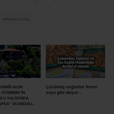
MÜBADIL DAVULU
ANIĞI ALEN
Çürümüş soğanlar limon
 GÜNBERK’İN
suyu gibi akıyor…
LU YALISI’NDA
APKA” SKANDALI..