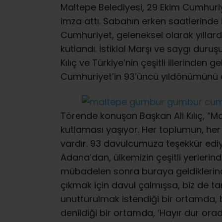
Maltepe Belediyesi, 29 Ekim Cumhur
imza attı. Sabahın erken saatlerinde
Cumhuriyet, geleneksel olarak yıllard
kutlandı. İstiklal Marşı ve saygı dur
Kılıç ve Türkiye’nin çeşitli illerinden
Cumhuriyet’in 93’üncü yıldönümünü c
Törende konuşan Başkan Ali Kılıç, “Ma
kutlaması yaşıyor. Her toplumun, her 
vardır. 93 davulcumuza teşekkür ediy
Adana’dan, ülkemizin çeşitli yerlerinde
mübadelen sonra buraya geldiklerin
çıkmak için davul çalmışsa, biz de 
unutturulmak istendiği bir ortamda,
denildiği bir ortamda, ‘Hayır dur ora