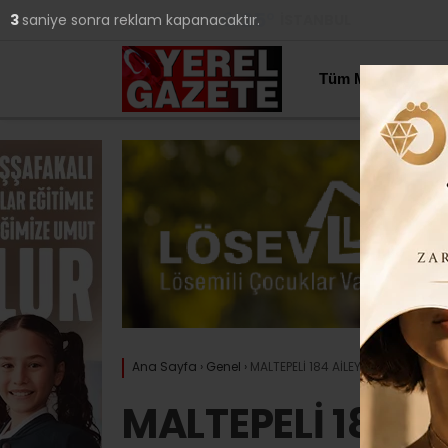
25
°
İSTANBUL
2
saniye sonra reklam kapanacaktır.
YAZARLAR
Tüm Manşetler
Ana Sayfa
›
Genel
›
MALTEPELİ 184 AİLEYE BAĞIMLILIKL
MALTEPELİ 184 A