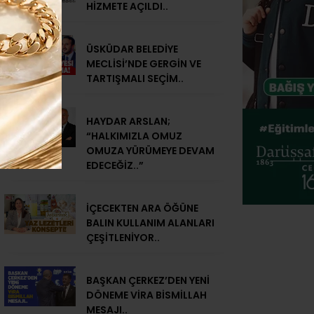
HİZMETE AÇILDI..
ÜSKÜDAR BELEDİYE
MECLİSİ’NDE GERGİN VE
TARTIŞMALI SEÇİM..
HAYDAR ARSLAN;
“HALKIMIZLA OMUZ
OMUZA YÜRÜMEYE DEVAM
EDECEĞİZ..”
İÇECEKTEN ARA ÖĞÜNE
BALIN KULLANIM ALANLARI
ÇEŞİTLENİYOR..
BAŞKAN ÇERKEZ’DEN YENİ
DÖNEME VİRA BİSMİLLAH
MESAJI..