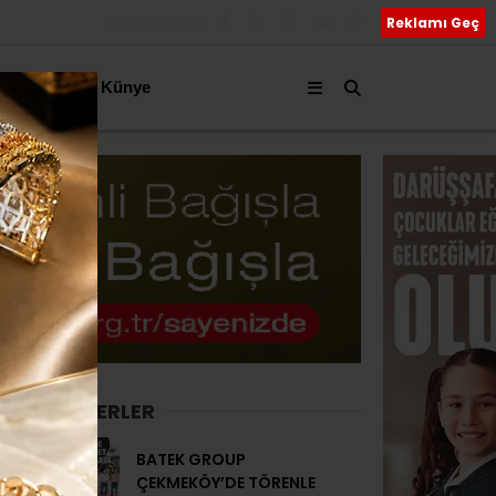
Bizi Takip Edin
Reklamı Geç
akkımızda
Künye
SON HABERLER
BATEK GROUP
ÇEKMEKÖY’DE TÖRENLE