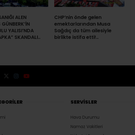
ANIĞI ALEN
CHP’nin önde gelen
 GÜNBERK’İN
emektarlarından Musa
LU YALISI’NDA
Sağdıç da tüm ailesiyle
APKA” SKANDALI..
birlikte istifa etti!..
EGORİLER
SERVİSLER
omi
Hava Durumu
Namaz Vakitleri