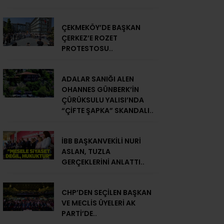
ÇEKMEKÖY’DE BAŞKAN
ÇERKEZ’E ROZET
PROTESTOSU..
ADALAR SANIĞI ALEN
OHANNES GÜNBERK’İN
ÇÜRÜKSULU YALISI’NDA
“ÇİFTE ŞAPKA” SKANDALI..
İBB BAŞKANVEKİLİ NURİ
ASLAN, TUZLA
GERÇEKLERİNİ ANLATTI..
CHP’DEN SEÇİLEN BAŞKAN
VE MECLİS ÜYELERİ AK
PARTİ’DE..