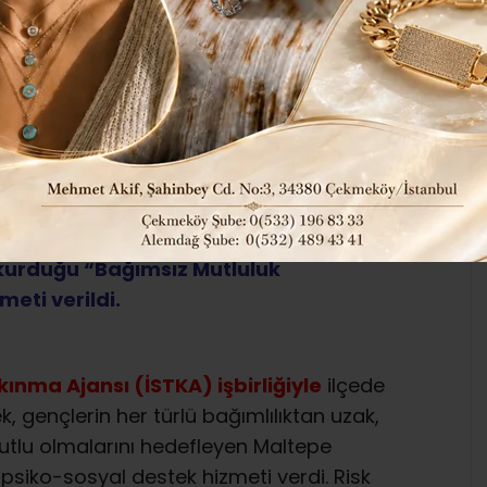
EĞİ
311
Genel
Güncel
ABONE OL
kla mücadele etmek ve gençlerin sosyal
 kurduğu “Bağımsız Mutluluk
eti verildi.
ınma Ajansı (İSTKA) işbirliğiyle
ilçede
ek, gençlerin her türlü bağımlılıktan uzak,
utlu olmalarını hedefleyen Maltepe
 psiko-sosyal destek hizmeti verdi. Risk