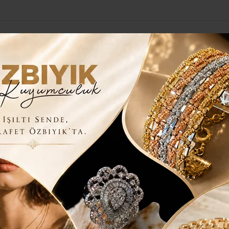
Yerel Haberler
Genel
Güncel
Siyaset
Kültür Sanat
H
A MÜCADELE DESTEĞİ
İLEYE BAĞIMLILIKLA