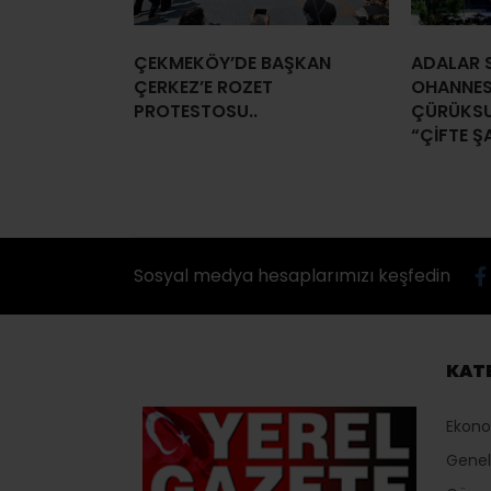
ÇEKMEKÖY’DE BAŞKAN
ADALAR S
ÇERKEZ’E ROZET
OHANNES
PROTESTOSU..
ÇÜRÜKSU
“ÇİFTE Ş
Sosyal medya hesaplarımızı keşfedin
KAT
Ekon
Genel