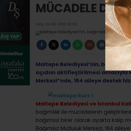
MÜCADELE DEST
Giriş: 23-08-2016 00:09
Maltepe Belediyesi’nin, bağımlılı
açıdan aktifleştirilmesi amacıyla
Merkezi”nde, 184 aileye destek hizm
Maltepe Belediyesi ve İstanbul Kalk
bağımlılık ile mücadelenin geliştiriler
bağımsız birer olarak ayakta kalıp m
Bağımsız Mutluluk Merkezi, 184 aileye