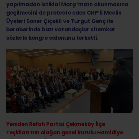
yapılmadan İstiklal Marşı’mızın okunmasına
geçilmesini de protesto eden CHP’li Meclis
Üyeleri Soner Çiçekli ve Turgut Genç ile
beraberinde bazı vatandaşlar sitemkar
sözlerle kongre salonunu terketti.
Yeniden Refah Partisi Çekmeköy İlçe
Teşkilatı’nın olağan genel kurulu Hamidiye