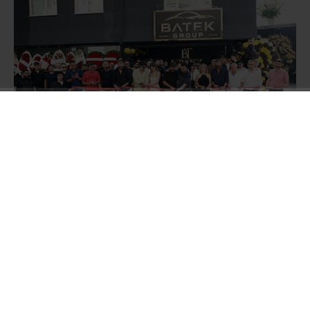
Oğuzhan ve Batuhan Tekin kardeşlerin sahibi
olduğu BATEK Group Oto Galerisi’nin açılış
törenine;
Müzik Yapımcısı Hakan Tevetoğlu,
Balparmak Firma Sahibi Özgür Altıparmak,
Masterchef Şampiyonu Uğur Kardaş, Survivour
Yarışmacısı Fatih Kılıçarslan, Ünlü film yıldızı
Barbaros Dikmen, Meclis Üyesi Turgut Genç,
Sosyal medya fenomeni İbrahim Yücetepe Ali
yüksek ve Aslıhan Kapanşahin, Sürücü Kursu