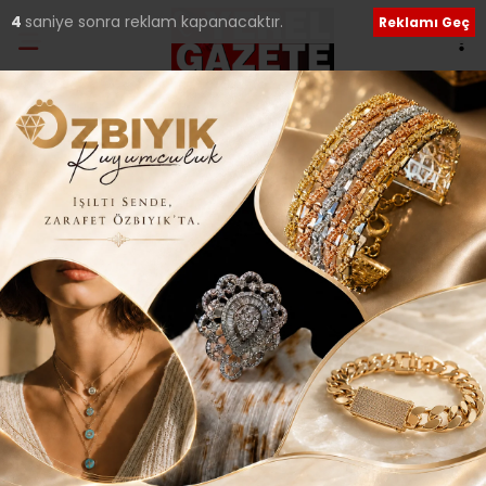
3
saniye sonra reklam kapanacaktır.
Reklamı Geç
Ana Sayfa
›
Güncel
MECLİS ÜYELERİNDEN
BELEDİYE ELEŞTİRİSİNE
TEPKİ..
Giriş: 27-09-2025 23:10
242
Güncel
Siyaset
Güncelleme: 27-09-2025 23:13