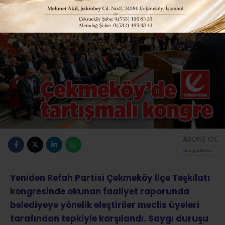
ABONE OL
Yeniden Refah Partisi Çekmeköy İlçe Teşkilatı
kongresinde okunan faaliyet raporunda
belediyeye yönelik eleştiriler meclis üyeleri
tarafından tepkiyle karşılandı. Saygı duruşu