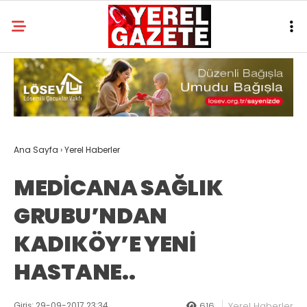
Ana Sayfa
›
Yerel Haberler
MEDİCANA SAĞLIK
GRUBU’NDAN
KADIKÖY’E YENİ
HASTANE..
Giriş: 29-09-2017 23:34
616
Yerel Haberler