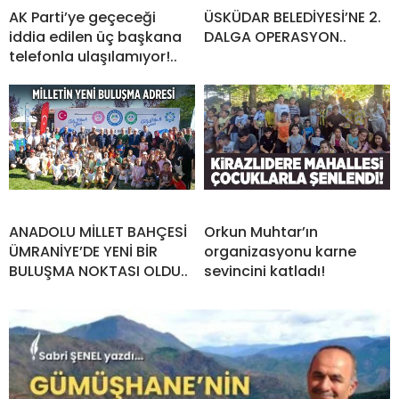
AK Parti’ye geçeceği
ÜSKÜDAR BELEDİYESİ’NE 2.
iddia edilen üç başkana
DALGA OPERASYON..
telefonla ulaşılamıyor!..
ANADOLU MİLLET BAHÇESİ
Orkun Muhtar’ın
ÜMRANİYE’DE YENİ BİR
organizasyonu karne
BULUŞMA NOKTASI OLDU..
sevincini katladı!