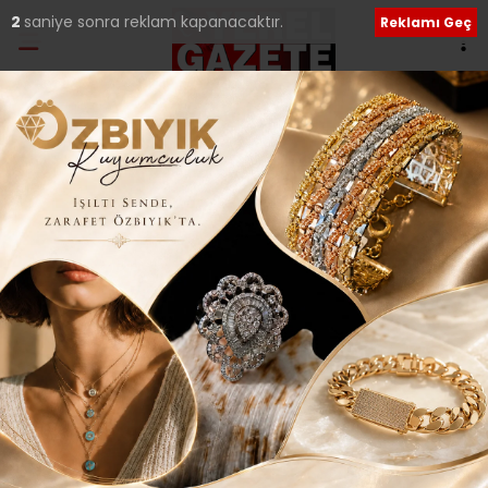
1
saniye sonra reklam kapanacaktır.
Reklamı Geç
Ana Sayfa
›
Güncel
MESLEK SAHİBİ YAPAN
KURSLAR..
Giriş: 02-11-2016 21:42
231
Güncel
Yerel Haberler
ABONE OL