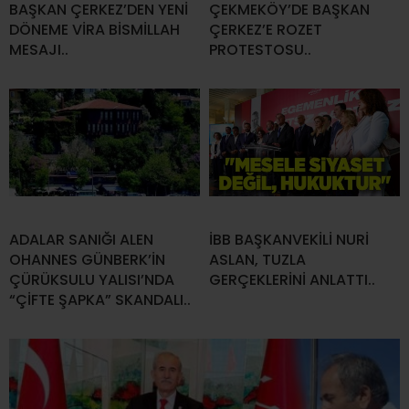
BAŞKAN ÇERKEZ’DEN YENİ
ÇEKMEKÖY’DE BAŞKAN
DÖNEME VİRA BİSMİLLAH
ÇERKEZ’E ROZET
MESAJI..
PROTESTOSU..
ADALAR SANIĞI ALEN
İBB BAŞKANVEKİLİ NURİ
OHANNES GÜNBERK’İN
ASLAN, TUZLA
ÇÜRÜKSULU YALISI’NDA
GERÇEKLERİNİ ANLATTI..
“ÇİFTE ŞAPKA” SKANDALI..