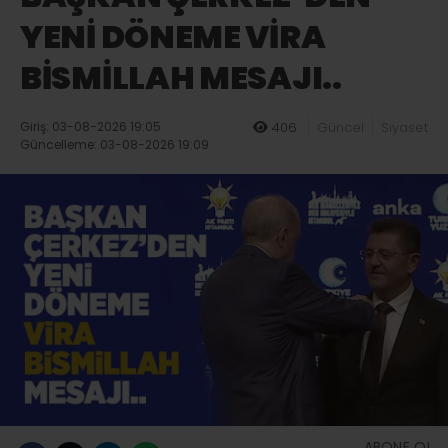
YENİ DÖNEME VİRA
BİSMİLLAH MESAJI..
Giriş: 03-08-2026 19:05
406
Güncel
Siyaset
Güncelleme: 03-08-2026 19:09
ABONE OL