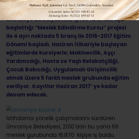
Ümraniye Belediyesinin, İŞKUR’la ortaklaşa
başlattığı “Meslek Edindirme Kursu” projesi
ile 4 ayrı noktada 5 branş ile 2016-2017 Eğitim
Dönemi başladı. Haziran itibariyle başlayan
eğitimlerde kursiyerle; Makinecilik, Aşçı
Yardımcılığı, Hasta ve Yaşlı Refakatçiliği,
Çocuk Bakıcılığı, Uygulamalı Girişimcilik
olmak üzere 5 farklı meslek grubunda eğitim
veriliyor.
Kayıtlar Haziran 2017’ ye kadar
devam edecek.
İstihdama yönelik çalışmalarını sürdüren
Ümraniye Belediyesi, 2010’dan bu yana 66
meslek gurubunda 16.870 kişiye iş buldu.