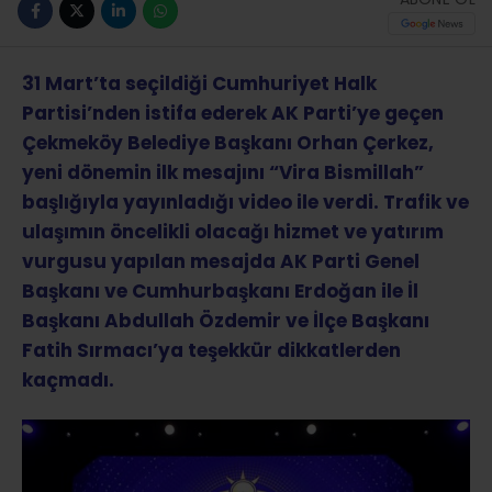
31 Mart’ta seçildiği Cumhuriyet Halk
Partisi’nden istifa ederek AK Parti’ye geçen
Çekmeköy Belediye Başkanı Orhan Çerkez,
yeni dönemin ilk mesajını “Vira Bismillah”
başlığıyla yayınladığı video ile verdi. Trafik ve
ulaşımın öncelikli olacağı hizmet ve yatırım
vurgusu yapılan mesajda AK Parti Genel
Başkanı ve Cumhurbaşkanı Erdoğan ile İl
Başkanı Abdullah Özdemir ve İlçe Başkanı
Fatih Sırmacı’ya teşekkür dikkatlerden
kaçmadı.