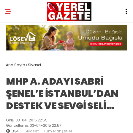
Ana Sayfa
›
Siyaset
MHP A. ADAYI SABRİ
ŞENEL’E İSTANBUL’DAN
DESTEK VE SEVGİ SELİ…
Giriş: 03-04-2015 22:55
Güncelleme: 03-04-2015 22:57
334
Siyaset
Tüm Manşetler