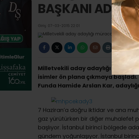
BAŞKANI ADAY 
Giriş: 07-03-2015 22:01
Milletvekili aday adaylığı müraca
isimler ön plana çıkmaya başladı
Funda Hamide Arslan Kar, adaylığını
7 Haziran’a doğru iktidar ve ana muha
gaz yürütürken bir diğer muhalefet 
başlıyor. İstanbul birinci bölgede aday
gündem yoğunlaşıyor. İstanbul birin