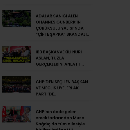
ADALAR SANIĞI ALEN
OHANNES GÜNBERK’İN
ÇÜRÜKSULU YALISI’NDA
“ÇİFTE ŞAPKA” SKANDALI..
İBB BAŞKANVEKİLİ NURİ
ASLAN, TUZLA
GERÇEKLERİNİ ANLATTI..
CHP’DEN SEÇİLEN BAŞKAN
VE MECLİS ÜYELERİ AK
PARTİ’DE..
CHP’nin önde gelen
emektarlarından Musa
Sağdıç da tüm ailesiyle