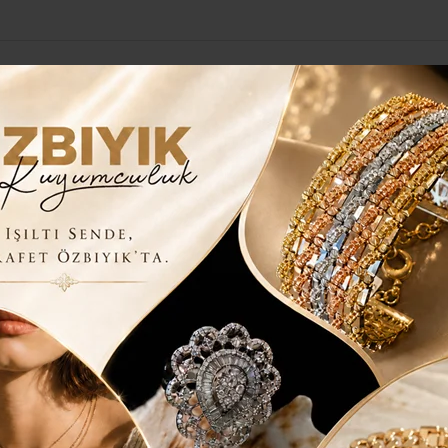
Yerel Haberler
Genel
Güncel
Siyaset
Kültür Sanat
H
AŞKANI ADAY ADAYI…
KADIN KOLLARI