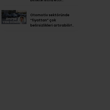
birlikte istifa etti!..
Otomotiv sektöründe
“fiyattan” çok
belirsizlikleri artırabilir!..