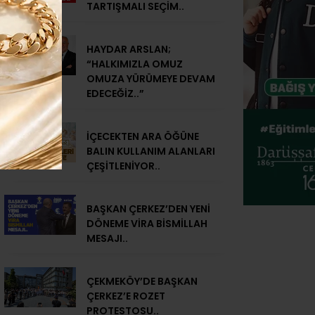
TARTIŞMALI SEÇİM..
HAYDAR ARSLAN;
“HALKIMIZLA OMUZ
OMUZA YÜRÜMEYE DEVAM
EDECEĞİZ..”
İÇECEKTEN ARA ÖĞÜNE
BALIN KULLANIM ALANLARI
ÇEŞİTLENİYOR..
BAŞKAN ÇERKEZ’DEN YENİ
DÖNEME VİRA BİSMİLLAH
MESAJI..
ÇEKMEKÖY’DE BAŞKAN
ÇERKEZ’E ROZET
PROTESTOSU..