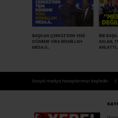
BAŞKAN ÇERKEZ’DEN YENİ
İBB BAŞK
DÖNEME VİRA BİSMİLLAH
ASLAN, T
MESAJI..
ANLATTI..
Sosyal medya hesaplarımızı keşfedin
KAT
Ekon