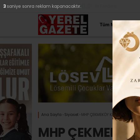
30.9
°
İSTANBUL
2
saniye sonra reklam kapanacaktır.
YAZARLAR
Tüm Manşetler
Ana Sayfa
›
Siyaset
›
MHP ÇEKMEKÖY KADIN KOLLARI B
MHP ÇEKMEKÖY 