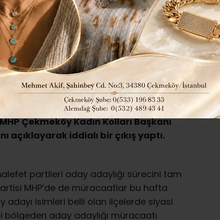
ADAYI…
295
Siyaset
Tüm Manşetler
ABONE OL
atlarının 12 Mart’ta başlayacağı MHP’de
. MHP Çekmeköy Kadın Kolları Başkanı
 açıklayarak iddialı bir çıkış yaptı.
lefet partileri aday adaylığı sürecini tam
partisi MHP’de de müracaatlar bu hafta
 adayı isimleri belli olan ilçelerde siyasi
ci bölgeden aday adaylığı müracaatı