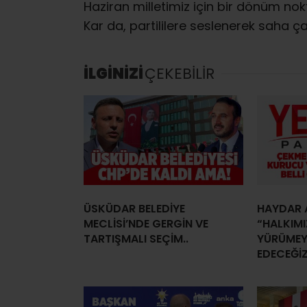
Haziran milletimiz için bir dönüm no
Kar da, partililere seslenerek saha ça
İLGİNİZİ
ÇEKEBİLİR
ÜSKÜDAR BELEDİYE
HAYDAR 
MECLİSİ’NDE GERGİN VE
“HALKIM
TARTIŞMALI SEÇİM..
YÜRÜMEY
EDECEĞİZ