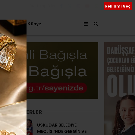
Bizi Takip Edin
Reklamı Geç
akkımızda
Künye
SON HABERLER
ÜSKÜDAR BELEDİYE
MECLİSİ’NDE GERGİN VE