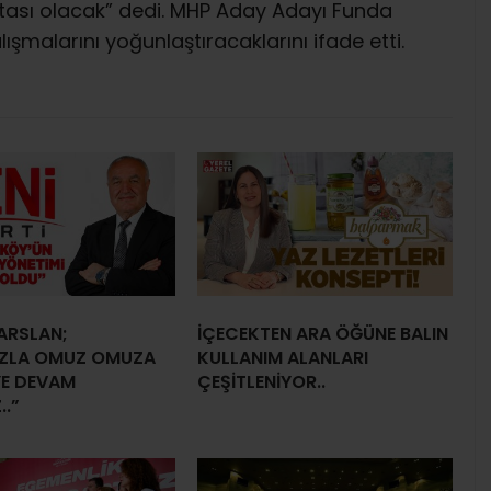
ktası olacak” dedi. MHP Aday Adayı Funda
lışmalarını yoğunlaştıracaklarını ifade etti.
ARSLAN;
İÇECEKTEN ARA ÖĞÜNE BALIN
IZLA OMUZ OMUZA
KULLANIM ALANLARI
E DEVAM
ÇEŞİTLENİYOR..
..”