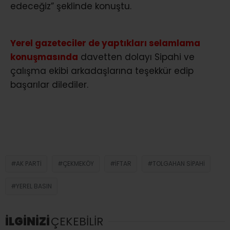
edeceğiz” şeklinde konuştu.
Yerel gazeteciler de yaptıkları selamlama
konuşmasında
davetten dolayı Sipahi ve
çalışma ekibi arkadaşlarına teşekkür edip
başarılar dilediler.
AK PARTI
ÇEKMEKÖY
İFTAR
TOLGAHAN SIPAHI
YEREL BASIN
İLGİNİZİ
ÇEKEBİLİR