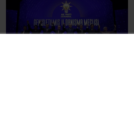
Hafta sonu Ak Parti rozeti takarak yeni bir
dönemin başlangıcını yapan Çekmeköy
Belediye Başkanı Orhan Çerkez, haftanın ilk
gününde yayınladığı videoyla mesajlarını
verdi.
“Vira Bismillah” başlığıyla verilen
mesajda yeni dönemin trafik ve ulaşım başta
olmak üzere hizmet ve yatırım dönemi olacağı