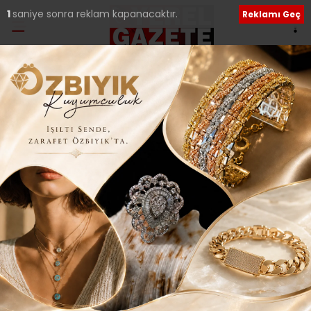
Ana Sayfa
›
Güncel
“Milletimizin İBB’de
Kurum, ilçede Poyraz
diyeceğine inancım
tam..”
Giriş: 30-03-2024 01:07
148
Güncel