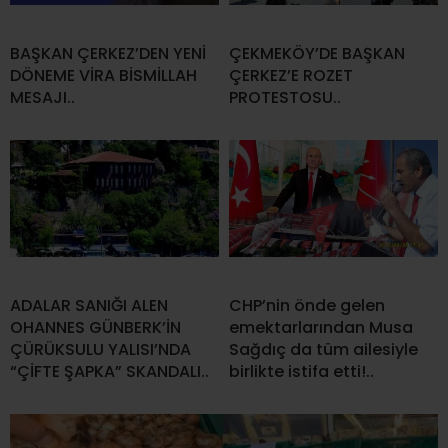
BAŞKAN ÇERKEZ’DEN YENİ
ÇEKMEKÖY’DE BAŞKAN
DÖNEME VİRA BİSMİLLAH
ÇERKEZ’E ROZET
MESAJI..
PROTESTOSU..
ADALAR SANIĞI ALEN
CHP’nin önde gelen
OHANNES GÜNBERK’İN
emektarlarından Musa
ÇÜRÜKSULU YALISI’NDA
Sağdıç da tüm ailesiyle
“ÇİFTE ŞAPKA” SKANDALI..
birlikte istifa etti!..