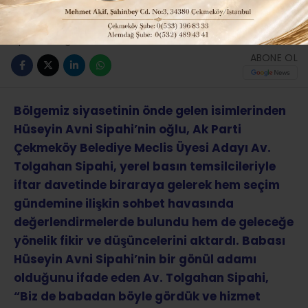
Güncelleme: 30-03-2024 01:14
ABONE OL
Bölgemiz siyasetinin önde gelen isimlerinden
Hüseyin Avni Sipahi’nin oğlu, Ak Parti
Çekmeköy Belediye Meclis Üyesi Adayı Av.
Tolgahan Sipahi, yerel basın temsilcileriyle
iftar davetinde biraraya gelerek hem seçim
gündemine ilişkin sohbet havasında
değerlendirmelerde bulundu hem de geleceğe
yönelik fikir ve düşüncelerini aktardı. Babası
Hüseyin Avni Sipahi’nin bir gönül adamı
olduğunu ifade eden Av. Tolgahan Sipahi,
“Biz de babadan böyle gördük ve hizmet