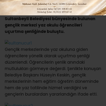
ABONE OL
Sultanbeyli Belediyesi bünyesinde bulunan
gençlik merkezi yaz okulu öğrencileri
uçurtma şenliğinde buluştu.
Gençlik merkezlerinde yaz okuluna giden
öğrencilere yönelik olarak uçurtma şenliği
düzenlendi. Öğrencilerin şenlik anındaki
mutlulukları görmeye değerdi. Şenlikte konuşan
Belediye Başkanı Hüseyin Keskin, gençlik
merkezlerinin hem eğitim öğretim döneminde
hem de yaz tatilinde hizmet verdiğini ve
gençlerin buralardan yararlandığın ifade etti.