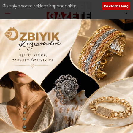
2
saniye sonra reklam kapanacaktır.
Reklamı Geç
Ana Sayfa
›
Yerel Haberler
MİNİKLER UÇURTMA
ŞENLİĞİNDE BULUŞTU
Giriş: 25-06-2014 13:04
227
Yerel Haberler
Güncelleme: 25-06-2014 13:07