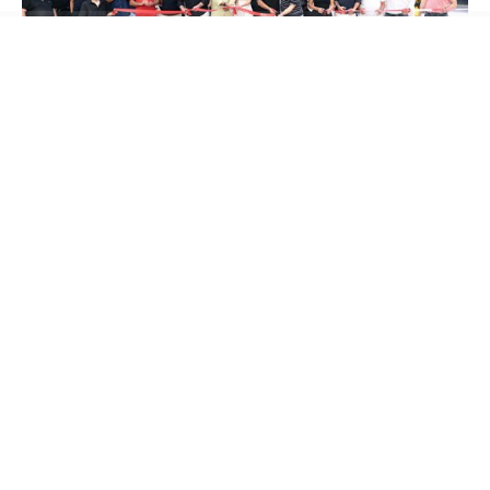
Oğuzhan ve Batuhan Tekin kardeşlerin sahibi
olduğu BATEK Group Oto Galerisi’nin açılış
törenine;
Müzik Yapımcısı Hakan Tevetoğlu,
Balparmak Firma Sahibi Özgür Altıparmak,
Masterchef Şampiyonu Uğur Kardaş, Survivour
Yarışmacısı Fatih Kılıçarslan, Ünlü film yıldızı
Barbaros Dikmen, Meclis Üyesi Turgut Genç,
Sosyal medya fenomeni İbrahim Yücetepe Ali
yüksek ve Aslıhan Kapanşahin, Sürücü Kursu
Sahibi Emre Gemici gibi pek çok tanınmış isim
katıldı.