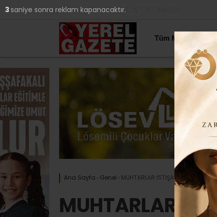
24.5
°
İSTANBUL
3
saniye sonra reklam kapanacaktır.
YAZARLAR
Tüm Manşetler
Ana Sayfa
›
Genel
›
MUHTARLAR İSTİŞARE İÇİN ÜMRANİY
MUHTARLAR İSTİ