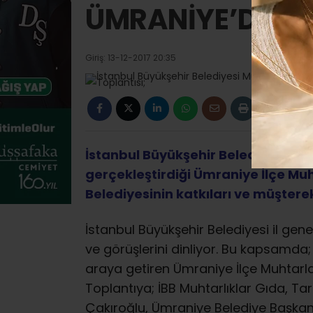
ÜMRANİYE’DE TO
Giriş: 13-12-2017 20:35
İstanbul Büyükşehir Belediyesi Mu
gerçekleştirdiği Ümraniye İlçe Muh
Belediyesinin katkıları ve müşter
İstanbul Büyükşehir Belediyesi il gene
ve görüşlerini dinliyor. Bu kapsamda
araya getiren Ümraniye İlçe Muhtarla
Toplantıya; İBB Muhtarlıklar Gıda, Ta
Çakıroğlu, Ümraniye Belediye Başkan