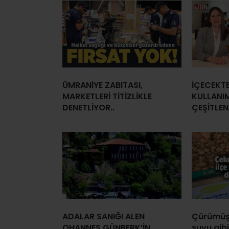
ÜMRANİYE ZABITASI,
İÇECEKT
MARKETLERİ TİTİZLİKLE
KULLANI
DENETLİYOR..
ÇEŞİTLEN
ADALAR SANIĞI ALEN
Çürümüş
OHANNES GÜNBERK’İN
suyu gib