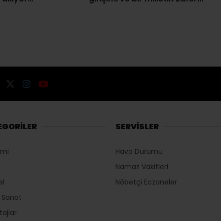
EGORİLER
SERVİSLER
omi
Hava Durumu
Namaz Vakitleri
el
Nöbetçi Eczaneler
r Sanat
ajlar