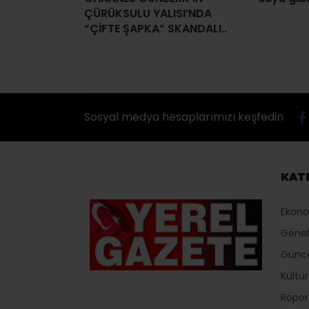
ÇÜRÜKSULU YALISI’NDA
“ÇİFTE ŞAPKA” SKANDALI..
Sosyal medya hesaplarımızı keşfedin
KAT
Ekon
Genel
Günc
Kültü
Röport