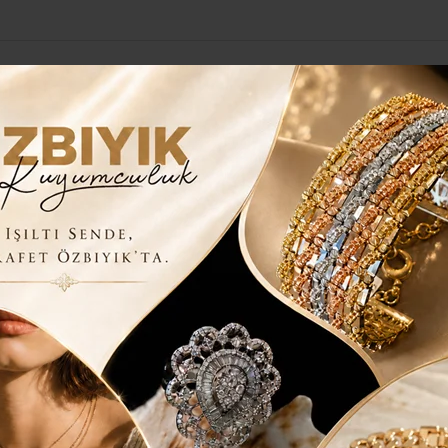
Yerel Haberler
Genel
Güncel
Siyaset
Kültür Sanat
H
E’DE TOPLANDI..
ŞARE İÇİN