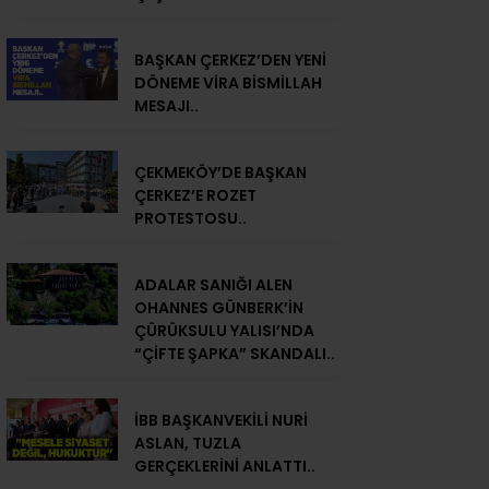
BAŞKAN ÇERKEZ’DEN YENİ
DÖNEME VİRA BİSMİLLAH
MESAJI..
ÇEKMEKÖY’DE BAŞKAN
ÇERKEZ’E ROZET
PROTESTOSU..
ADALAR SANIĞI ALEN
OHANNES GÜNBERK’İN
ÇÜRÜKSULU YALISI’NDA
“ÇİFTE ŞAPKA” SKANDALI..
İBB BAŞKANVEKİLİ NURİ
ASLAN, TUZLA
GERÇEKLERİNİ ANLATTI..