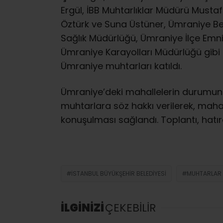
Ergül, İBB Muhtarlıklar Müdürü Mustafa
Öztürk ve Suna Üstüner, Ümraniye Bel
Sağlık Müdürlüğü, Ümraniye İlçe Emni
Ümraniye Karayolları Müdürlüğü gibi
Ümraniye muhtarları katıldı.
Ümraniye’deki mahallelerin durumunun
muhtarlara söz hakkı verilerek, mahall
konuşulması sağlandı. Toplantı, hatır
İSTANBUL BÜYÜKŞEHIR BELEDIYESI
MUHTARLAR 
İLGİNİZİ
ÇEKEBİLİR