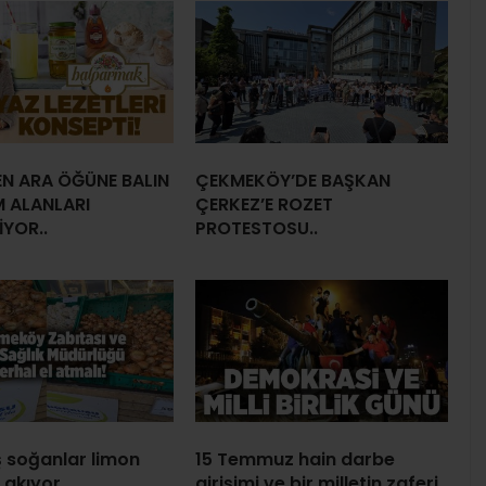
EN ARA ÖĞÜNE BALIN
ÇEKMEKÖY’DE BAŞKAN
M ALANLARI
ÇERKEZ’E ROZET
İYOR..
PROTESTOSU..
 soğanlar limon
15 Temmuz hain darbe
i akıyor…
girişimi ve bir milletin zaferi..