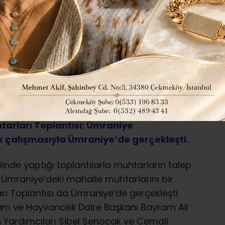
PLANDI..
272
Genel
İLÇELERDEN HABERLER
ABONE OL
htarlıklar Müdürlüğü’nün
tarları Toplantısı; Ümraniye
ek çalışmasıyla Ümraniye’de gerçekleşti.
linde yaptığı toplantılarla muhtarların talep
; Ümraniye’deki mahalle muhtarlarını bir
rı Toplantısı da Ümraniye’de gerçekleşti.
rım ve Hayvancılık Daire Başkanı Bayram Ali
 Yardımcıları Sibel Şenocak ve Cemali