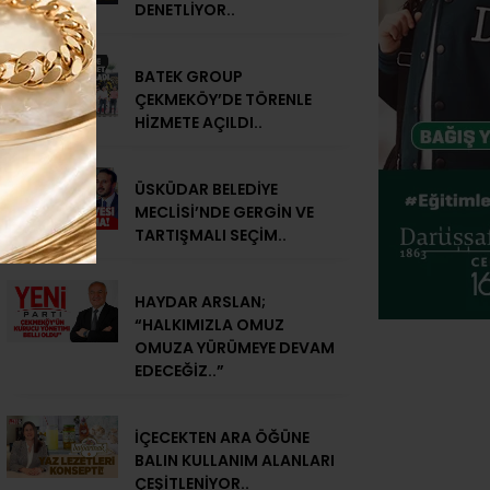
DENETLİYOR..
BATEK GROUP
ÇEKMEKÖY’DE TÖRENLE
HİZMETE AÇILDI..
ÜSKÜDAR BELEDİYE
MECLİSİ’NDE GERGİN VE
TARTIŞMALI SEÇİM..
HAYDAR ARSLAN;
“HALKIMIZLA OMUZ
OMUZA YÜRÜMEYE DEVAM
EDECEĞİZ..”
İÇECEKTEN ARA ÖĞÜNE
BALIN KULLANIM ALANLARI
ÇEŞİTLENİYOR..