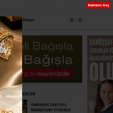
Bizi Takip Edin
Reklamı Geç
akkımızda
Künye
SON HABERLER
ÜMRANİYE ZABITASI,
MARKETLERİ TİTİZLİKLE