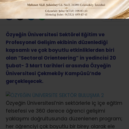
ABONE OL
Özyeğin Üniversitesi Sektörel Eğitim ve
Profesyonel Gelişim ekibinin düzenlediği
kapsamlı ve çok boyutlu etkinliklerden biri
olan “Sectoral Orienteering” in yedincisi 20
Şubat- 3 Mart tarihleri arasında Özyeğin
Üniversitesi Çekmeköy Kampüsü’nde
gerçekleşecek.
Özyeğin Üniversitesi’nin sektörlerle iç içe eğitim
felsefesi ve 360 derece öğrenci gelişimi
yaklaşımı doğrultusunda düzenlenen program;
her öğrenciyi çok boyutlu bir birey olarak ele