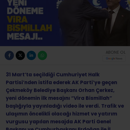
ABONE OL
31 Mart’ta seçildiği Cumhuriyet Halk
Partisi’nden istifa ederek AK Parti’ye geçen
Çekmeköy Belediye Başkanı Orhan Çerkez,
yeni dönemin ilk mesajını “Vira Bismillah”
başlığıyla yayınladığı video ile verdi. Trafik ve
ulaşımın öncelikli olacağı hizmet ve yatırım
vurgusu yapılan mesajda AK Parti Genel
Başkanı ve Cumhurbaşkanı Erdoğan ile İl