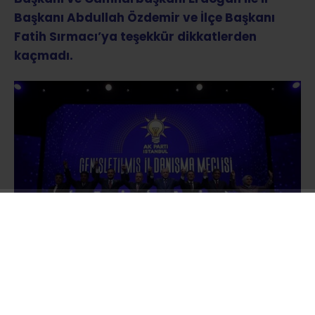
Başkanı Abdullah Özdemir ve İlçe Başkanı
Fatih Sırmacı’ya teşekkür dikkatlerden
kaçmadı.
Hafta sonu Ak Parti rozeti takarak yeni bir