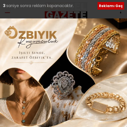
2
saniye sonra reklam kapanacaktır.
Reklamı Geç
Ana Sayfa
›
Güncel
ÖĞRENCİLER VE
SEKTÖRLERİ ÖZYEĞİN’DE
BULUŞACAK..
Giriş: 23-01-2017 21:09
261
Güncel
Güncelleme: 13-10-2019 01:30