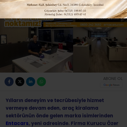
ABONE OL
Yılların deneyim ve tecrübesiyle hizmet
vermeye devam eden, araç kiralama
sektörünün önde gelen marka isimlerinden
Entacars
, yeni adresinde. Firma Kurucu Özer