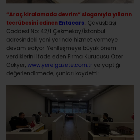
“Araç kiralamada devrim” sloganıyla yılların
tecrübesini edinen
Entacars
,
Çavuşbaşı
Caddesi No: 42/1 Çekmeköy/İstanbul
adresindeki yeni yerinde hizmet vermeye
devam ediyor. Yenileşmeye büyük önem
verdiklerini ifade eden Firma Kurucusu Özer
Gökyer,
www.yerelgazete.com.tr
ye yaptığı
değerlendirmede, şunları kaydetti: