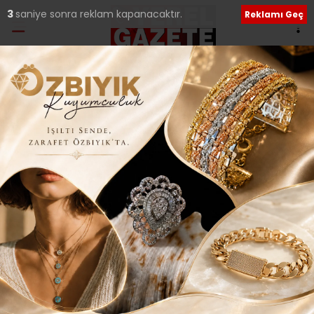
Ana Sayfa
›
Tüm Manşetler
ÖZER GÖKYER: “SİZİN
İÇİN SÜREKLİ
YENİLENİYORUZ..”
Giriş: 04-11-2025 22:17
93
Tüm Manşetler
Güncelleme: 04-11-2025 22:29