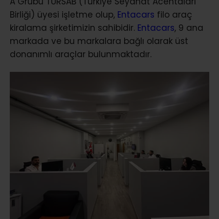
A Grubu TÜRSAB (Türkiye Seyahat Acentaları
Birliği) üyesi işletme olup,
Entacars
filo araç
kiralama şirketimizin sahibidir.
Entacars
, 9 ana
markada ve bu markalara bağlı olarak üst
donanımlı araçlar bulunmaktadır.