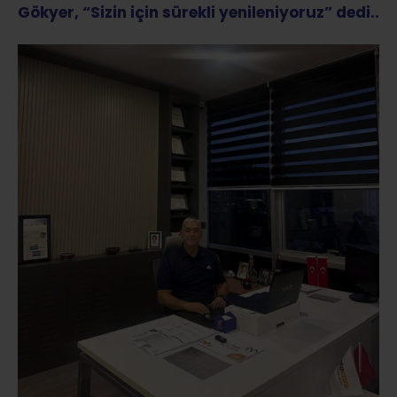
Gökyer, “Sizin için sürekli yenileniyoruz” dedi..