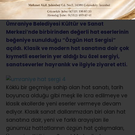
ABONE OL
Ümraniye Belediyesi Kültür ve Sanat
Merkezi’nde birbirinden değerli hat eserlerinin
beğeniye sunulduğu “Özgün Hat Sergisi”
açıldı. Klasik ve modern hat sanatına dair çok
kıymetli eserlerin yer aldığı bu özel sergiyi,
sanatseverler hayranlık ve ilgiyle ziyaret etti.
Köklü bir geçmişe sahip olan hat sanatı, tarih
boyunca olduğu gibi meşk ile icra edilmeye ve
klasik ekollerde yeni eserler vermeye devam
ediyor. Klasik sanat dallarımızdan biri olan hat
sanatına dair, yeni ve farklı arayışları ile
günümüz hattatlarının özgün hat çalışmaları,