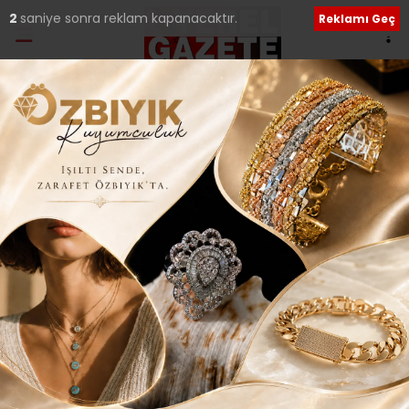
Ana Sayfa
›
Kültür Sanat
‘ÖZGÜN HAT SERGİSİ’
ÜMRANİYE’DE AÇILDI..
Giriş: 16-12-2015 10:29
180
Kültür Sanat
Güncelleme: 16-12-2015 10:29