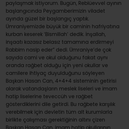
paylaşmak istiyorum. Bugün, Rebiüevvel ayının
başlangıcında Peygamberimizin viladet
ayında güzel bir başlangıç yaptık.
Ümraniyemizde büyük bir caminin hafriyatına
kurban keserek ‘Bismillah’ dedik. İnşallah,
inşaatı kazasız belasız tamamına erdirmeyi
Rabbim nasip eder” dedi. Ümraniye’de çok
sayıda cami ve okul olduğunu fakat aynı
oranda rağbet olduğu için yeni okullar ve
camilere ihtiyaç duyulduğunu söyleyen
Başkan Hasan Can, 4+4+4 sisteminin getirisi
olarak vatandaşların meslek liseleri ve imam
hatip liselerine teveccüh ve rağbet
gösterdiklerini dile getirdi. Bu rağbete karşılık
verebilmek için devletin tüm alt kurumlarla
birlikte çalışması gerektiğinin altını çizen
Başkan Hasan Can, imam hatip okullarının