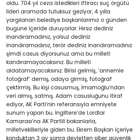
oldu. 704 yıl ceza istedikleri iftiracı suç örgütü
lideri aramızda tutuksuz geziyor, 4 yılla
yargılanan belediye başkanlarımız o günden
bugüne içeride duruyorlar. Hırsız dediniz
inandıramadınız, yolsuz dediniz
inandıramadınız, terör dediniz inandıramadınız
şimdi casus diyorsunuz ama bu milleti
kandıramayacaksınız. Bu milleti
aldatamayacaksınız. Birisi gelmiş, ‘annemle
fotoğraf’ demiş, odaya girmiş, fotoğraf
çektirmiş. Bu kişi casusmuş, İmamoğlu’ndan
veri almış, satmış. Adam casusluğunu itiraf
ediyor, AK Parti’nin referansıyla emniyete
sunum yapan bu. İngiltere’de Lordlar
Kamarası’na AK Partili bakanlarla,
milletvekilleriyle giden bu. Ekrem Başkan içeriye
konduktan 3 ay sonra devletten siber güvenlik