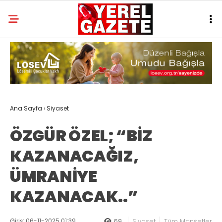
Ana Sayfa
›
Siyaset
ÖZGÜR ÖZEL; “BİZ
KAZANACAĞIZ,
ÜMRANİYE
KAZANACAK..”
Giriş: 06-11-2025 01:39
68
Siyaset
Tüm Manşetler