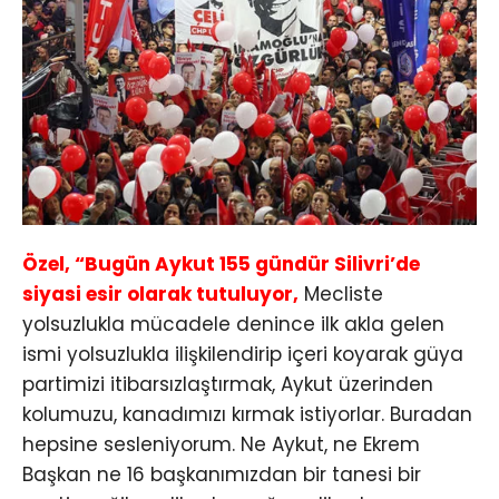
Özel, “Bugün Aykut 155 gündür Silivri’de
siyasi esir olarak tutuluyor,
Mecliste
yolsuzlukla mücadele denince ilk akla gelen
ismi yolsuzlukla ilişkilendirip içeri koyarak güya
partimizi itibarsızlaştırmak, Aykut üzerinden
kolumuzu, kanadımızı kırmak istiyorlar. Buradan
hepsine sesleniyorum. Ne Aykut, ne Ekrem
Başkan ne 16 başkanımızdan bir tanesi bir