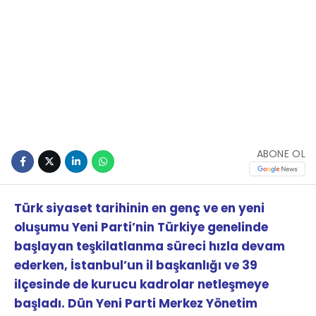
ABONE OL
Türk siyaset tarihinin en genç ve en yeni
oluşumu Yeni Parti’nin Türkiye genelinde
başlayan teşkilatlanma süreci hızla devam
ederken, İstanbul’un il başkanlığı ve 39
ilçesinde de kurucu kadrolar netleşmeye
başladı. Dün Yeni Parti Merkez Yönetim
Kurulu tarafından kurucu ilçe başkanı olarak
Haydar Arslan’ın görevlendirildiği Yeni Parti