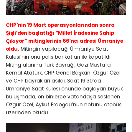
CHP’nin 19 Mart operasyonlarından sonra
Şişli’den başlattığı “Millet İradesine Sahip
Çıkıyor” mitinglerinin 66’ncı adresi Ümraniye
oldu.
Mitingin yapılacağı Ümraniye Saat
Kulesi’nin önü polis barikatları ile kapatıldı.
Miting alanına Türk Bayrağı, Gazi Mustafa
Kemal Atatürk, CHP Genel Başkanı Özgür Özel
ve CHP bayrakları asıldı. Saat 19.30’da
Ümraniye Saat Kulesi önünde başlayan büyük
buluşmada, on binlerce vatandaşa seslenen
Özgür Özel, Aykut Erdoğdu’nun notunu otobüs
üzerinden okudu.