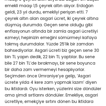
emekli maaşı 1,5 çeyrek altın alıyor. Erdoğan
geldi, 23 yıl durdu, emekliyi perişan etti. 7
çeyrek altın alan asgari ücret, iki çeyrek altına
düşmüş durumda. Geçen sene olduğu gibi
enflasyonun altında bir zamla asgari ücretliyi
ezmeyi, hepinizin emeğini sömürmeyi kafaya
takmış durumdalar. Yüzde 25’lik bir zamdan
bahsediyorlar. Asgari ücreti biz geçen sene 30
bin TL yapın dedik, 22 bin TL yaptılar. Bu sene
bile 27 bin TL’de bırakmayı, bir sene boyunca
bir daha zam vermemeyi hesaplıyorlar.
Seçimden önce Ümraniye’ye gelip, ‘Asgari
ücrete yılda 4 kere zam yapmak lazım’ diyen
bu iktidardı. Oyu isterken, yüzlerini size döndüler
ama şimdi sırtlarını döndüler. Emekliye, asgari
ücretliye, emekçiye sırtını dönen bu iktidara