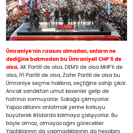
Ümraniye’nin rızasını almadan, onların ne
dediğine bakmadan bu Ümraniyeli CHP’li de
olsa,
AK Partili de olsa, DEM’li de olsa MHP’li de
olsa, İYİ Partili de olsa, Zafer Partili de olsa bu
Ümraniye seçme hakkına, seçtiğine sahip çıkar.
Ancak sandıktan umut kesenler gelip de
hatrınızı sormuyorlar. Sokağa çıkmıyorlar.
Yapacaklarını anlatmak yerine korkuyu
büyüterek iktidarda kalmaya çalışıyorlar. Bu
böyle olmaz, olmayacağını görecekler.
Yaptıklarının da yapmadıklarının da hesabını