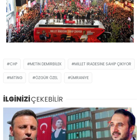
CHP
METIN DEMIRBILEK
MILLET İRADESINE SAHIP ÇIKIYOR
MITING
ÖZGÜR ÖZEL
ÜMRANIYE
İLGİNİZİ
ÇEKEBİLİR