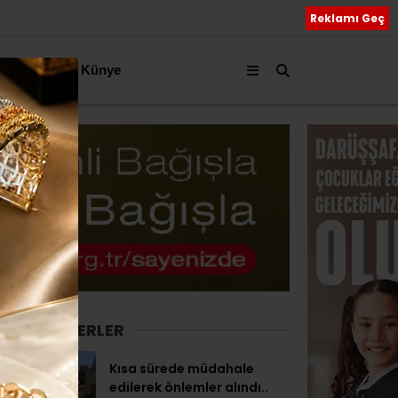
Bizi Takip Edin
Reklamı Geç
akkımızda
Künye
SON HABERLER
Kısa sürede müdahale
edilerek önlemler alındı..