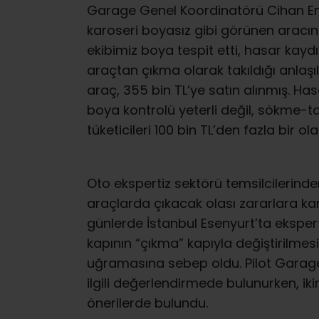
Garage Genel Koordinatörü Cihan E
karoseri boyasız gibi görünen aracın 
ekibimiz boya tespit etti, hasar kay
araçtan çıkma olarak takıldığı anlaşıl
araç, 355 bin TL’ye satın alınmış. H
boya kontrolü yeterli değil, sökme-t
tüketicileri 100 bin TL’den fazla bir o
Oto ekspertiz sektörü temsilcilerinden 
araçlarda çıkacak olası zararlara k
günlerde İstanbul Esenyurt’ta eksper
kapının “çıkma” kapıyla değiştirilmes
uğramasına sebep oldu. Pilot Garag
ilgili değerlendirmede bulunurken, iki
önerilerde bulundu.