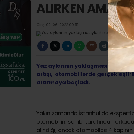
ALIRKEN AMAN D
Giriş: 02-06-2022 00:51
Yaz aylarının yaklaşmasıyla ikinci e
artışı, otomobillerde gerçekleştiri
artırmaya başladı.
Yakın zamanda İstanbul’da ekspertiz
otomobilin, sahibi tarafından arkadaş
alındığı, ancak otomobilde 4 kapının 