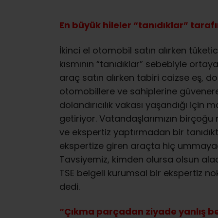
En büyük hileler “tanıdıklar” taraf
İkinci el otomobil satın alırken tüket
kısmının “tanıdıklar” sebebiyle ortay
araç satın alırken tabiri caizse eş, d
otomobillere ve sahiplerine güvenere
dolandırıcılık vakası yaşandığı için
getiriyor. Vatandaşlarımızın birçoğ
ve ekspertiz yaptırmadan bir tanıdıkt
ekspertize giren araçta hiç ummayacak
Tavsiyemiz, kimden olursa olsun alaca
TSE belgeli kurumsal bir ekspertiz nok
dedi.
“Çıkma parçadan ziyade yanlış be