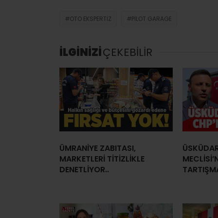
OTO EKSPERTIZ
PILOT GARAGE
İLGİNİZİ
ÇEKEBİLİR
ÜMRANİYE ZABITASI,
ÜSKÜDAR
MARKETLERİ TİTİZLİKLE
MECLİSİ’
DENETLİYOR..
TARTIŞMA