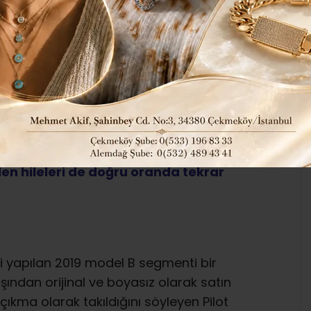
İKKAT!..
345
Tüm Manşetler
ABONE OL
l araçlara olan ilginin ve fiyatların
len hileleri de doğru oranda tekrar
i yapılan 2019 model B segmenti bir
ından orijinal ve boyasız olarak satın
çıkma olarak takıldığını söyleyen Pilot