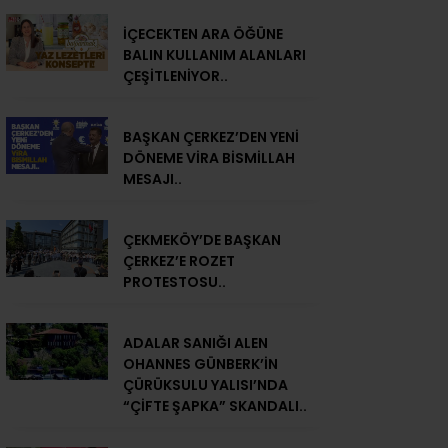
İÇECEKTEN ARA ÖĞÜNE
BALIN KULLANIM ALANLARI
ÇEŞİTLENİYOR..
BAŞKAN ÇERKEZ’DEN YENİ
DÖNEME VİRA BİSMİLLAH
MESAJI..
ÇEKMEKÖY’DE BAŞKAN
ÇERKEZ’E ROZET
PROTESTOSU..
ADALAR SANIĞI ALEN
OHANNES GÜNBERK’İN
ÇÜRÜKSULU YALISI’NDA
“ÇİFTE ŞAPKA” SKANDALI..