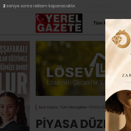
30.3
°
İSTANBUL
1
saniye sonra reklam kapanacaktır.
YAZARLAR
Tüm Manşetler
Ana Sayfa
›
Tüm Manşetler
›
PİYASA DÜZENBAZ DOLU, 2
PİYASA DÜZENBAZ