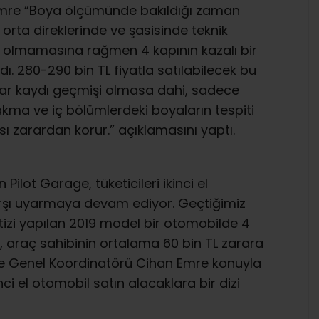
mre “Boya ölçümünde bakıldığı zaman
orta direklerinde ve şasisinde teknik
dı olmamasına rağmen 4 kapının kazalı bir
dı. 280-290 bin TL fiyatla satılabilecek bu
asar kaydı geçmişi olmasa dahi, sadece
akma ve iç bölümlerdeki boyaların tespiti
lası zarardan korur.” açıklamasını yaptı.
Pilot Garage, tüketicileri ikinci el
arşı uyarmaya devam ediyor. Geçtiğimiz
tizi yapılan 2019 model bir otomobilde 4
i, araç sahibinin ortalama 60 bin TL zarara
e Genel Koordinatörü Cihan Emre konuyla
nci el otomobil satın alacaklara bir dizi