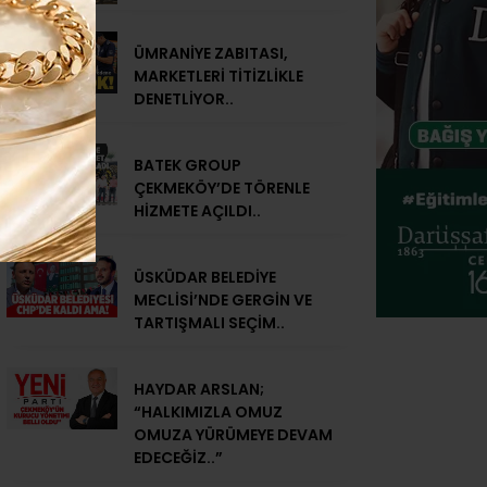
ÜMRANİYE ZABITASI,
MARKETLERİ TİTİZLİKLE
DENETLİYOR..
BATEK GROUP
ÇEKMEKÖY’DE TÖRENLE
HİZMETE AÇILDI..
ÜSKÜDAR BELEDİYE
MECLİSİ’NDE GERGİN VE
TARTIŞMALI SEÇİM..
HAYDAR ARSLAN;
“HALKIMIZLA OMUZ
OMUZA YÜRÜMEYE DEVAM
EDECEĞİZ..”