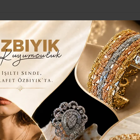
Yerel Haberler
Genel
Güncel
Siyaset
Kültür Sanat
H
. EL ARAÇ ALIRKEN AMAN DİKKAT!..
 DOLU, 2. EL ARAÇ