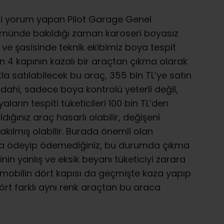
ili yorum yapan Pilot Garage Genel
münde bakıldığı zaman karoseri boyasız
 ve şasisinde teknik ekibimiz boya tespit
 4 kapının kazalı bir araçtan çıkma olarak
atla satılabilecek bu araç, 355 bin TL’ye satın
dahi, sadece boya kontrolü yeterli değil,
rın tespiti tüketicileri 100 bin TL’den
ldığınız araç hasarlı olabilir, değişeni
takılmış olabilir. Burada önemli olan
la ödeyip ödemediğiniz, bu durumda çıkma
in yanlış ve eksik beyanı tüketiciyi zarara
tomobilin dört kapısı da geçmişte kaza yapıp
dört farklı aynı renk araçtan bu araca