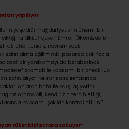
ından yapılıyor
icilerin yaşadığı mağduriyetlerin önemli bir
a çıktığına dikkat çeken Emre, “Ülkemizde bir
ost, akraba, tanıdık, çevremizdeki
k satın alma eğilimimiz, pazarda çok fazla
 maalesef bir yanılsamayı da beraberinde
u maalesef otomobile kapsamlı bir check-up
an satın alıyor, tekrar satış esnasında
ları onlarca hata ile karşılaşıyorlar.
ğınız otomobili, kendinizin tercih ettiği,
tasında kapsamlı şekilde kontrol ettirin.”
yan tüketiciyi zarara sokuyor”