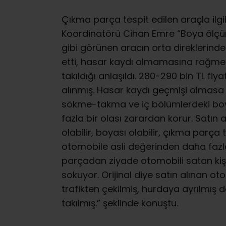
Çıkma parça tespit edilen araçla ilg
Koordinatörü Cihan Emre “Boya ölçü
gibi görünen aracın orta direklerinde
etti, hasar kaydı olmamasına rağmen
takıldığı anlaşıldı. 280-290 bin TL fiy
alınmış. Hasar kaydı geçmişi olmasa 
sökme-takma ve iç bölümlerdeki boyala
fazla bir olası zarardan korur. Satın a
olabilir, boyası olabilir, çıkma parça 
otomobile asli değerinden daha faz
parçadan ziyade otomobili satan kişin
sokuyor. Orijinal diye satın alınan o
trafikten çekilmiş, hurdaya ayrılmış 
takılmış.” şeklinde konuştu.