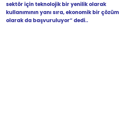
sürekli artıyor. Bu nedenle yapay zekâya,
sektör için teknolojik bir yenilik olarak
kullanımının yanı sıra, ekonomik bir çözüm
olarak da başvuruluyor” dedi..