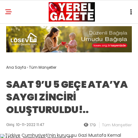
Ana Sayfa
›
Tüm Manşetler
SAAT 9’U 5 GEÇE ATA’YA
SAYGI ZİNCİRİ
OLUŞTURULDU!..
Giriş: 10-11-2022 11:47
179
Tüm Manşetler