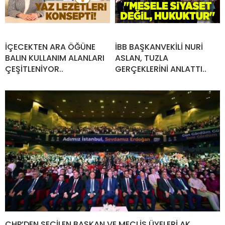
İÇECEKTEN ARA ÖĞÜNE
İBB BAŞKANVEKİLİ NURİ
BALIN KULLANIM ALANLARI
ASLAN, TUZLA
ÇEŞİTLENİYOR..
GERÇEKLERİNİ ANLATTI..
CHP’DEN SEÇİLEN BAŞKAN VE MECLİS ÜYELERİ AK