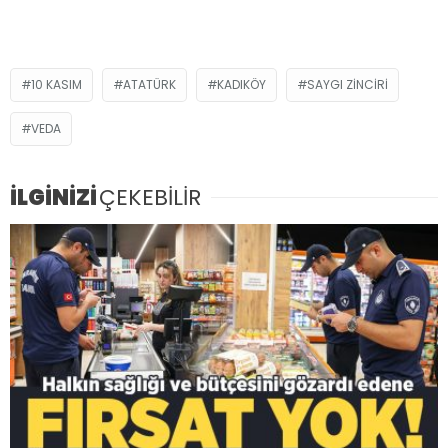
10 KASIM
ATATÜRK
KADIKÖY
SAYGI ZINCIRI
VEDA
İLGİNİZİ
ÇEKEBİLİR