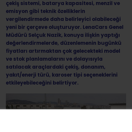
çekiş sistemi, batarya kapasitesi, menzil ve
emisyon gibi teknik özelliklerin
vergilendirmede daha belirleyici olabileceği
yeni bir çerçeve oluşturuyor. LenaCars Genel
Müdürü Selçuk Nazik, konuya ilişkin yaptığı
değerlendirmelerde, düzenlemenin bugünkü
fiyatları artırmaktan çok gelecekteki model
ve stok planlamalarını ve dolayısıyla
satılacak araçlardaki çekiş, donanım,
yakıt/enerji türü, karoser tipi seçeneklerini
etkileyebileceğini belirtiyor.