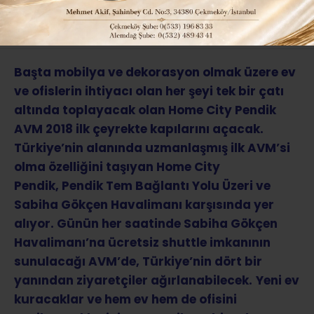
ABONE OL
Başta mobilya ve dekorasyon olmak üzere ev
ve ofislerin ihtiyacı olan her şeyi tek bir çatı
altında toplayacak olan Home City Pendik
AVM 2018 ilk çeyrekte kapılarını açacak.
Türkiye’nin alanında uzmanlaşmış ilk AVM’si
olma özelliğini taşıyan Home City
Pendik,
Pendik Tem Bağlantı Yolu Üzeri ve
Sabiha Gökçen Havalimanı karşısında yer
alıyor. Günün her saatinde Sabiha Gökçen
Havalimanı’na ücretsiz shuttle imkanının
sunulacağı AVM’de, Türkiye’nin dört bir
yanından ziyaretçiler ağırlanabilecek.
Yeni ev
kuracaklar ve hem ev hem de ofisini