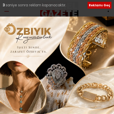
2
saniye sonra reklam kapanacaktır.
Reklamı Geç
Ana Sayfa
›
Ekonomi
SADECE İSTANBUL’A
DEĞİL TÜM TÜRKİYE’YE
HİZMET VERECEK..
Giriş: 22-01-2018 10:33
615
Ekonomi
Tüm Manşetler