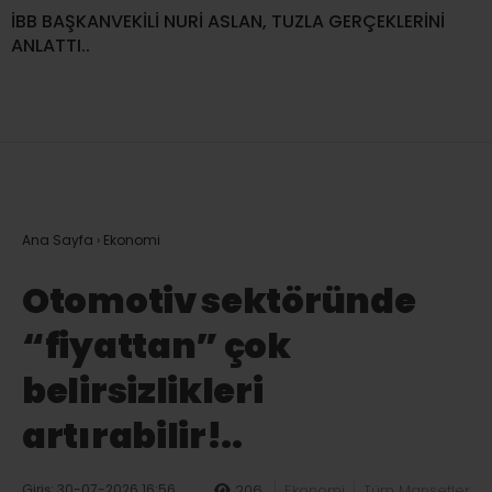
İBB BAŞKANVEKİLİ NURİ ASLAN, TUZLA GERÇEKLERİNİ
ANLATTI..
Ana Sayfa
›
Ekonomi
Otomotiv sektöründe
“fiyattan” çok
belirsizlikleri
artırabilir!..
Giriş: 30-07-2026 16:56
206
Ekonomi
Tüm Manşetler