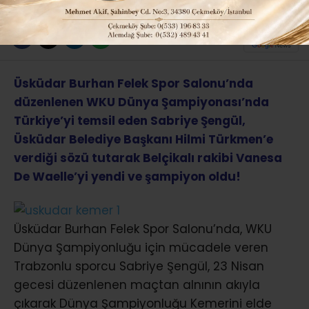
ABONE OL
Üsküdar Burhan Felek Spor Salonu’nda
düzenlenen WKU Dünya Şampiyonası’nda
Türkiye’yi temsil eden Sabriye Şengül,
Üsküdar Belediye Başkanı Hilmi Türkmen’e
verdiği sözü tutarak Belçikalı rakibi Vanesa
De Waelle’yi yendi ve şampiyon oldu!
Üsküdar Burhan Felek Spor Salonu’nda, WKU
Dünya Şampiyonluğu için mücadele veren
Trabzonlu sporcu Sabriye Şengül, 23 Nisan
gecesi düzenlenen maçtan alnının akıyla
çıkarak Dünya Şampiyonluğu Kemerini elde