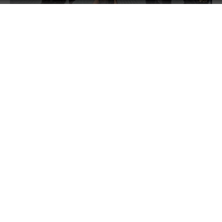
Çekmeköy Dayanışma Derneği, Halkevleri, TİP
ve CHP’li eski-yeni meclis üyeleri ve bazı
partililerin katıldığı eylemde vatandaşlar,
“Orhan İstifa” diye sloganlar attı. “Çekmeköy
halkının iradesi satılık değil, bu iradeyi gasp
etmenize seyirci kalmayacağız” gibi pankart ve
dövizlerin taşındığı protesto eylemde az
sayıda katılımcının olması dikkatlerden
kaçmadı. Polisin geniş güvenlik önlemleri aldığı
belediye önünde katılımcılar tarafından
okunan basın açıklamalarının ardından
vatandaşlar olaysız şekilde dağıldı.