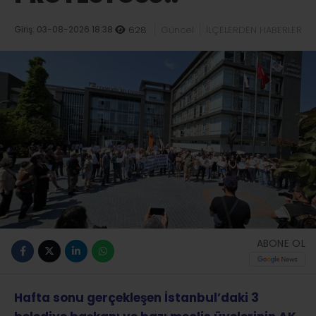
Giriş: 03-08-2026 18:38
628
Güncel
İLÇELERDEN HABERLER
ABONE OL
Hafta sonu gerçekleşen İstanbul’daki 3