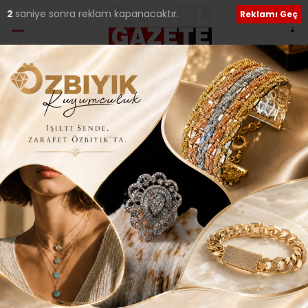
1
saniye sonra reklam kapanacaktır.
Reklamı Geç
Ana Sayfa
›
İLÇELERDEN HABERLER
ŞAMPİYONLUK KEMERİ
BAŞKAN TÜRKMEN’E
GELDİ..
Giriş: 26-04-2016 00:48
269
İLÇELERDEN HABERLER
Yerel Haberler