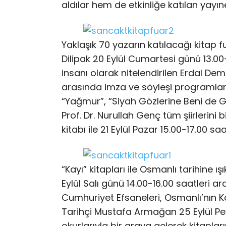
aldılar hem de etkinliğe katılan yayıne
Yaklaşık 70 yazarın katılacağı kita
Dilipak 20 Eylül Cumartesi günü 13.00
insanı olarak nitelendirilen Erdal Demi
arasında imza ve söyleşi programları
“Yağmur”, “Siyah Gözlerine Beni de Göt
Prof. Dr. Nurullah Genç tüm şiirlerini
kitabı ile 21 Eylül Pazar 15.00-17.00 s
“Kayı” kitapları ile Osmanlı tarihine ış
Eylül Salı günü 14.00-16.00 saatleri a
Cumhuriyet Efsaneleri, Osmanlı’nın K
Tarihçi Mustafa Armağan 25 Eylül Pe
okurlarıyla bir araya gelerek kitaplar