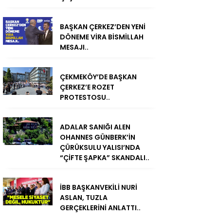
BAŞKAN ÇERKEZ’DEN YENİ
DÖNEME VİRA BİSMİLLAH
MESAJI..
ÇEKMEKÖY’DE BAŞKAN
ÇERKEZ’E ROZET
PROTESTOSU..
ADALAR SANIĞI ALEN
OHANNES GÜNBERK’İN
ÇÜRÜKSULU YALISI’NDA
“ÇİFTE ŞAPKA” SKANDALI..
İBB BAŞKANVEKİLİ NURİ
ASLAN, TUZLA
GERÇEKLERİNİ ANLATTI..