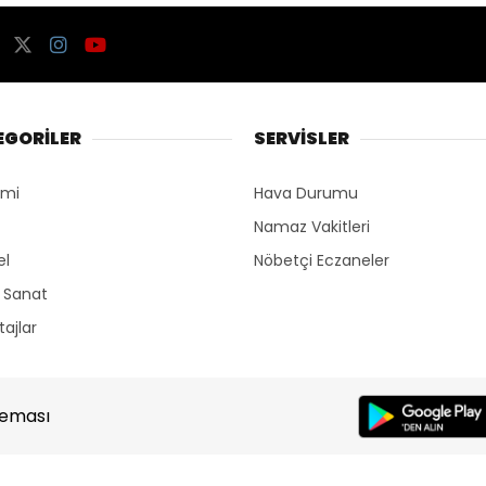
EGORİLER
SERVİSLER
omi
Hava Durumu
Namaz Vakitleri
el
Nöbetçi Eczaneler
r Sanat
ajlar
Teması