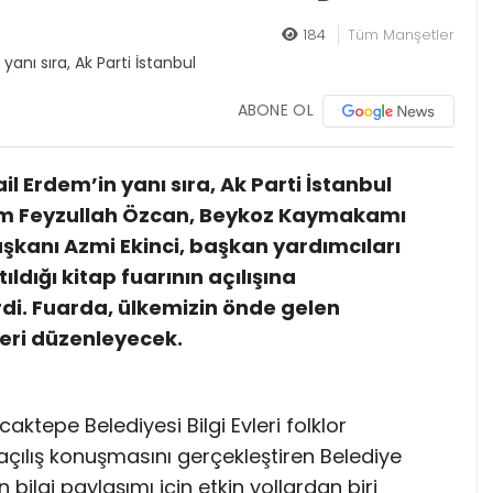
184
Tüm Manşetler
ABONE OL
 Erdem’in yanı sıra, Ak Parti İstanbul
am Feyzullah Özcan, Beykoz Kaymakamı
şkanı Azmi Ekinci, başkan yardımcıları
ldığı kitap fuarının açılışına
rdi. Fuarda, ülkemizin önde gelen
leri düzenleyecek.
tepe Belediyesi Bilgi Evleri folklor
 açılış konuşmasını gerçekleştiren Belediye
 bilgi paylaşımı için etkin yollardan biri