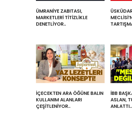
ÜMRANİYE ZABITASI,
ÜSKÜDAR
MARKETLERİ TİTİZLİKLE
MECLİSİ’
DENETLİYOR..
TARTIŞMA
İÇECEKTEN ARA ÖĞÜNE BALIN
İBB BAŞK
KULLANIM ALANLARI
ASLAN, T
ÇEŞİTLENİYOR..
ANLATTI..