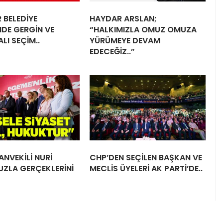
 BELEDİYE
HAYDAR ARSLAN;
NDE GERGİN VE
“HALKIMIZLA OMUZ OMUZA
LI SEÇİM..
YÜRÜMEYE DEVAM
EDECEĞİZ..”
ANVEKİLİ NURİ
CHP’DEN SEÇİLEN BAŞKAN VE
UZLA GERÇEKLERİNİ
MECLİS ÜYELERİ AK PARTİ’DE..