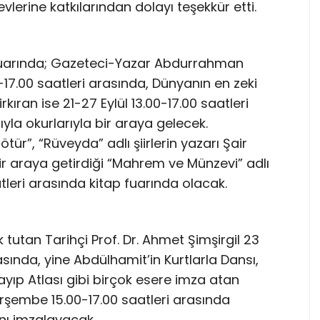
vlerine katkılarından dolayı teşekkür etti.
p fuarında; Gazeteci-Yazar Abdurrahman
-17.00 saatleri arasında, Dünyanın en zeki
rkıran ise 21-27 Eylül 13.00-17.00 saatleri
yla okurlarıyla bir araya gelecek.
ür”, “Rüveyda” adlı şiirlerin yazarı Şair
 bir araya getirdiği “Mahrem ve Münzevi” adlı
aatleri arasında kitap fuarında olacak.
ık tutan Tarihçi Prof. Dr. Ahmet Şimşirgil 23
rasında, yine Abdülhamit’in Kurtlarla Dansı,
ayıp Atlası gibi birçok esere imza atan
rşembe 15.00-17.00 saatleri arasında
ını imzalayacak.