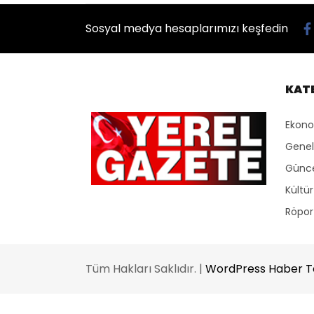
Sosyal medya hesaplarımızı keşfedin
KAT
Ekon
Genel
Günc
Kültü
Röport
Tüm Hakları Saklıdır. |
WordPress Haber 