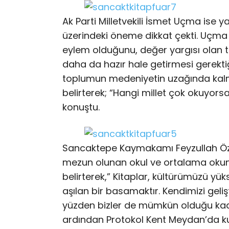
Ak Parti Milletvekili İsmet Uçma ise
üzerindeki öneme dikkat çekti. Uçma
eylem olduğunu, değer yargısı olan 
daha da hazır hale getirmesi gerekti
toplumun medeniyetin uzağında kal
belirterek; “Hangi millet çok okuyors
konuştu.
Sancaktepe Kaymakamı Feyzullah Özcan
mezun olunan okul ve ortalama okun
belirterek,” Kitaplar, kültürümüzü yü
aşılan bir basamaktır. Kendimizi geli
yüzden bizler de mümkün olduğu kadar
ardından Protokol Kent Meydan’da ku