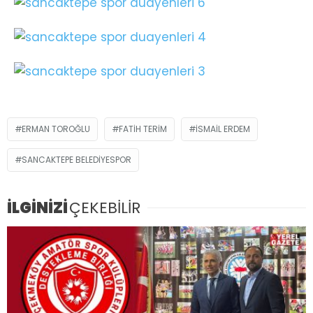
ERMAN TOROĞLU
FATIH TERIM
İSMAIL ERDEM
SANCAKTEPE BELEDIYESPOR
İLGİNİZİ
ÇEKEBİLİR