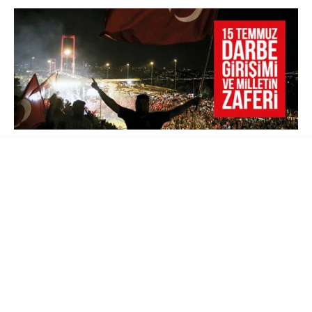
Türk Silahlı Kuvvetlerinin resmî internet sitesi
ve TRT’de yayınlanan bildiride
ordunun
yönetime el koyduğu ifade edilerek ülkede
sıkıyönetim ve sokağa çıkma yasağı ilan
edildiği açıklandı. İstanbul’daki Boğaziçi ve
Fatih Sultan Mehmet Köprüsü jandarma
tarafından kapatıldı, Türkiye Büyük Millet Meclisi
Başkanı İsmail Kahraman ve yaklaşık 50 kadar
milletvekilinin mecliste bulunduğu sırada F-16