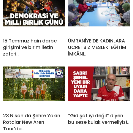
15 Temmuz hain darbe
ÜMRANİYE’DE KADINLARA
girişimi ve bir milletin
ÜCRETSİZ MESLEKİ EĞİTİM
zaferi..
İMKÂNI..
23 Nisan’da Şehre Yakın
“Gidişat iyi değil” diyen
Rotalar New Aren
bu sese kulak vermeliyiz!..
Tour’da…