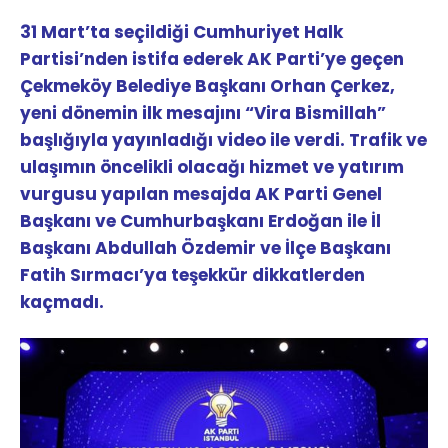
31 Mart’ta seçildiği Cumhuriyet Halk
Partisi’nden istifa ederek AK Parti’ye geçen
Çekmeköy Belediye Başkanı Orhan Çerkez,
yeni dönemin ilk mesajını “Vira Bismillah”
başlığıyla yayınladığı video ile verdi. Trafik ve
ulaşımın öncelikli olacağı hizmet ve yatırım
vurgusu yapılan mesajda AK Parti Genel
Başkanı ve Cumhurbaşkanı Erdoğan ile İl
Başkanı Abdullah Özdemir ve İlçe Başkanı
Fatih Sırmacı’ya teşekkür dikkatlerden
kaçmadı.