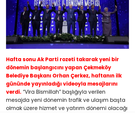
Hafta sonu Ak Parti rozeti takarak yeni bir
dönemin başlangıcını yapan Çekmeköy
Belediye Başkanı Orhan Çerkez, haftanın ilk
gününde yayınladığı videoyla mesajlarını
verdi.
“Vira Bismillah” başlığıyla verilen
mesajda yeni dönemin trafik ve ulaşım başta
olmak üzere hizmet ve yatırım dönemi olacağı
vurgulandı. “40 yıl boyunca devletime ve
milletime hizmet etmiş biri olarak; Bugün de
tek gayem; seçim öncesinde Çekmeköylü