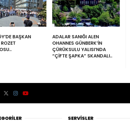
Y’DE BAŞKAN
ADALAR SANIĞI ALEN
 ROZET
OHANNES GÜNBERK’İN
OSU..
ÇÜRÜKSULU YALISI’NDA
“ÇİFTE ŞAPKA” SKANDALI..
EGORİLER
SERVİSLER