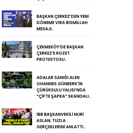
BAŞKAN ÇERKEZ’DEN YENİ
DÖNEME VİRA BİSMİLLAH
MESAJI..
ÇEKMEKÖY’DE BAŞKAN
ÇERKEZ’E ROZET
PROTESTOSU..
ADALAR SANIĞI ALEN
OHANNES GÜNBERK’İN
ÇÜRÜKSULU YALISI’NDA
“ÇİFTE ŞAPKA” SKANDALI..
İBB BAŞKANVEKİLİ NURİ
ASLAN, TUZLA
GERÇEKLERİNİ ANLATTI..