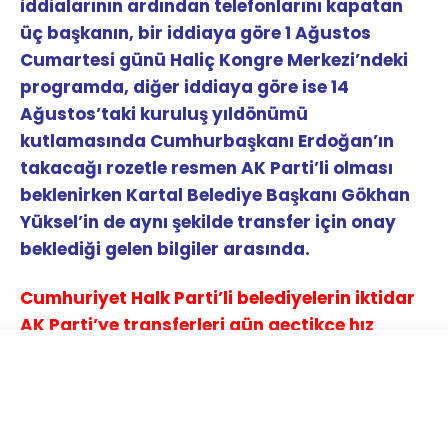
iddialarının ardından telefonlarını kapatan
üç başkanın, bir iddiaya göre 1 Ağustos
Cumartesi günü Haliç Kongre Merkezi’ndeki
programda, diğer iddiaya göre ise 14
Ağustos’taki kuruluş yıldönümü
kutlamasında Cumhurbaşkanı Erdoğan’ın
takacağı rozetle resmen AK Parti’li olması
beklenirken Kartal Belediye Başkanı Gökhan
Yüksel’in de aynı şekilde transfer için onay
beklediği gelen bilgiler arasında.
Cumhuriyet Halk Parti’li belediyelerin iktidar
AK Parti’ye transferleri gün geçtikçe hız
kazanıyor.
Sözcü Gazetesi’nin haberine göre;
İstanbul’da Tuzla, Şile ve Çekmeköy gibi CHP’li
üç ilçe belediyesi AK Parti’ye geçmek için gün
sayıyor. Transfer iddialarının ardından