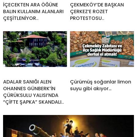
İÇECEKTEN ARA ÖĞÜNE
ÇEKMEKÖY’DE BAŞKAN
BALIN KULLANIM ALANLARI
ÇERKEZ’E ROZET
ÇEŞİTLENİYOR..
PROTESTOSU..
ADALAR SANIĞI ALEN
Çürümüş soğanlar limon
OHANNES GÜNBERK’İN
suyu gibi akıyor…
ÇÜRÜKSULU YALISI’NDA
“ÇİFTE ŞAPKA” SKANDALI..