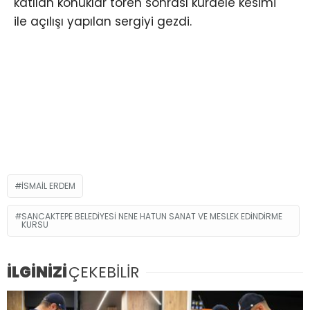
katılan konuklar tören sonrası kurdele kesimi
ile açılışı yapılan sergiyi gezdi.
İSMAIL ERDEM
SANCAKTEPE BELEDIYESI NENE HATUN SANAT VE MESLEK EDINDIRME
KURSU
İLGİNİZİ
ÇEKEBİLİR