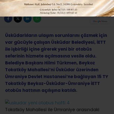
ABONE OL
Üsküdarlıların ulaşım sorunlarını çözmek için
var gücüyle çalışan Üsküdar Belediyesi, İETT
ile işbirliği içine girerek yeni bir otobüs
seferinin hizmete açılmasına vesile oldu.
Belediye Başkanı Hilmi Türkmen, Beykoz
Tokatköy Mahallesi’ni Üsküdar üzerinden
Ümraniye Devlet Hastanesi’ne bağlayan 15 TY
Tokatköy Beykoz-Üsküdar-Ümraniye İETT
otobüs hattının açılışına katıldı.
Tokatköy Mahallesi ile Ümraniye arasındaki