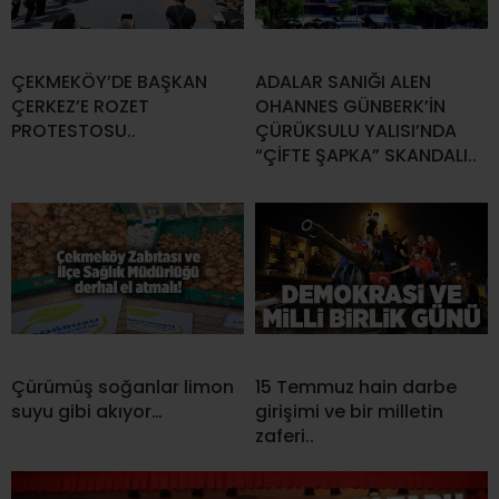
ÇEKMEKÖY’DE BAŞKAN
ADALAR SANIĞI ALEN
ÇERKEZ’E ROZET
OHANNES GÜNBERK’İN
PROTESTOSU..
ÇÜRÜKSULU YALISI’NDA
“ÇİFTE ŞAPKA” SKANDALI..
Çürümüş soğanlar limon
15 Temmuz hain darbe
suyu gibi akıyor…
girişimi ve bir milletin
zaferi..