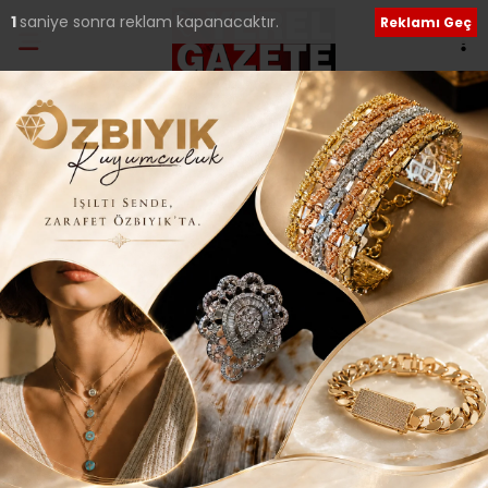
Ana Sayfa
›
Genel
ŞEHİR İÇİ ULAŞIMA BİR
KOLAYLIK DAHA; 15 TY
YOLLARDA..
Giriş: 14-10-2016 00:11
Güncelleme: 14-10-2016 00:12
209
Genel
İLÇELERDEN HABERLER