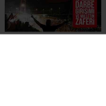
Türk Silahlı Kuvvetlerinin resmî internet sitesi
ve TRT’de yayınlanan bildiride
ordunun
yönetime el koyduğu ifade edilerek ülkede
sıkıyönetim ve sokağa çıkma yasağı ilan
edildiği açıklandı. İstanbul’daki Boğaziçi ve
Fatih Sultan Mehmet Köprüsü jandarma
tarafından kapatıldı, Türkiye Büyük Millet Meclisi
Başkanı İsmail Kahraman ve yaklaşık 50 kadar
milletvekilinin mecliste bulunduğu sırada F-16
savaş uçakları meclis üzerinde uçuş yaparak
parlamentoyu dört kez bombaladı.