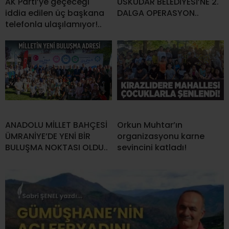
AK Parti’ye geçeceği
ÜSKÜDAR BELEDİYESİ’NE 2.
iddia edilen üç başkana
DALGA OPERASYON..
telefonla ulaşılamıyor!..
ANADOLU MİLLET BAHÇESİ
Orkun Muhtar’ın
ÜMRANİYE’DE YENİ BİR
organizasyonu karne
BULUŞMA NOKTASI OLDU..
sevincini katladı!