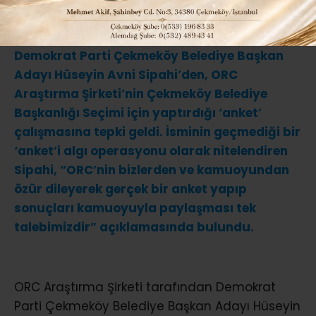
ABONE OL
Demokrat Parti Çekmeköy Belediye Başkan
Adayı Hüseyin Avni Sipahi’den, ORC
Araştırma Şirketi’nin Çekmeköy Belediye
Başkanlığı Seçimi için yaptırdığı ‘anket’
çalışmasına tepki geldi. İsminin geçmediği bir
‘anket’i algı operasyonu olarak nitelendiren
Sipahi, “ORC’nin bizlerden ve kamuoyundan
özür dileyerek gerçek bir anket yapıp
sonuçları kamuoyuyla paylaşması tek
talebimizdir” açıklamasında bulundu.
ORC Araştırma Şirketi tarafından Demokrat
Parti Çekmeköy Belediye Başkan Adayı Hüseyin