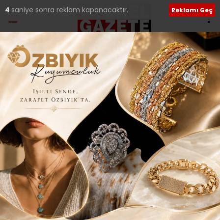
4
saniye sonra reklam kapanacaktır.
Reklamı Geç
Ana Sayfa
›
Yerel Haberler
SİPAHİ’DEN ORC ANKET
FİRMASINA SERT TEPKİ..
Giriş: 16-03-2019 22:08
481
Yerel Haberler
Güncelleme: 16-03-2019 22:09