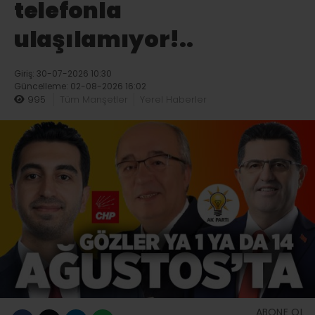
telefonla
ulaşılamıyor!..
Giriş: 30-07-2026 10:30
Güncelleme: 02-08-2026 16:02
995
Tüm Manşetler
Yerel Haberler
ABONE OL