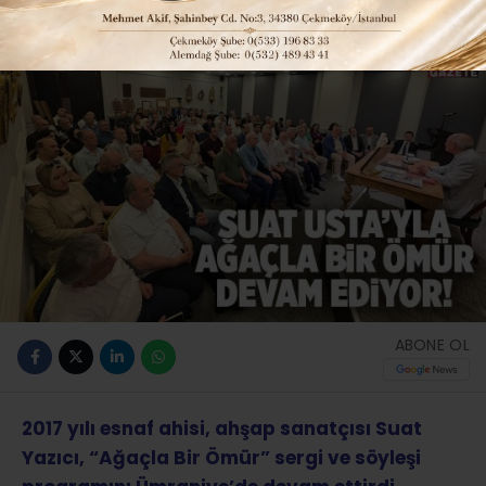
Güncelleme: 06-06-2026 10:37
ABONE OL
2017 yılı esnaf ahisi, ahşap sanatçısı Suat
Yazıcı, “Ağaçla Bir Ömür” sergi ve söyleşi