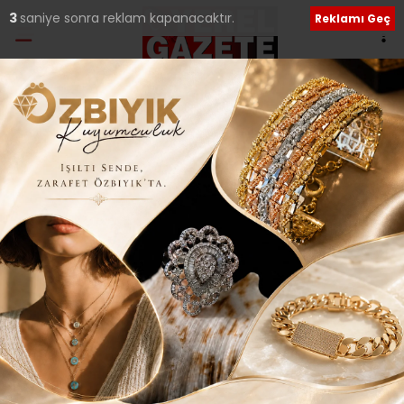
Ana Sayfa
›
Tüm Manşetler
YAZICI; “HEDEFİM
ÜMRANİYE’NİN İLK
MOBİLYA MÜZESİNİ
AÇMAK..”
Giriş: 06-06-2026 00:08
106
Tüm Manşetler