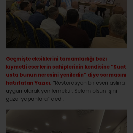
Geçmişte eksiklerini tamamladığı bazı
kıymetli eserlerin sahiplerinin kendisine “Suat
usta bunun neresini yeniledin” diye sormasını
hatırlatan Yazıcı,
“Restorasyon bir eseri aslına
uygun olarak yenilemektir. Selam olsun işini
güzel yapanlara” dedi.