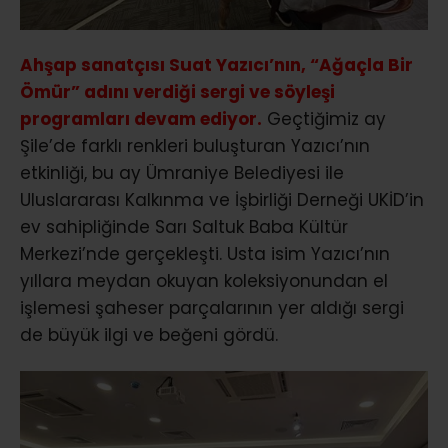
Ahşap sanatçısı Suat Yazıcı’nın, “Ağaçla Bir
Ömür” adını verdiği sergi ve söyleşi
programları devam ediyor.
Geçtiğimiz ay
Şile’de farklı renkleri buluşturan Yazıcı’nın
etkinliği, bu ay Ümraniye Belediyesi ile
Uluslararası Kalkınma ve İşbirliği Derneği UKİD’in
ev sahipliğinde Sarı Saltuk Baba Kültür
Merkezi’nde gerçekleşti. Usta isim Yazıcı’nın
yıllara meydan okuyan koleksiyonundan el
işlemesi şaheser parçalarının yer aldığı sergi
de büyük ilgi ve beğeni gördü.