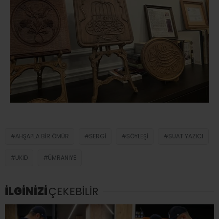
AHŞAPLA BIR ÖMÜR
SERGI
SÖYLEŞI
SUAT YAZICI
UKİD
ÜMRANIYE
İLGİNİZİ
ÇEKEBİLİR