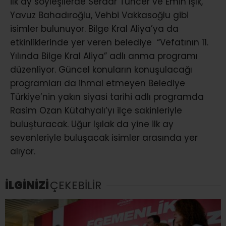
İlk ay söyleşilerde Serdar Tuncer ve Emin Işık,
Yavuz Bahadıroğlu, Vehbi Vakkasoğlu gibi
isimler bulunuyor. Bilge Kral Aliya’ya da
etkinliklerinde yer veren belediye “Vefatının 11.
Yılında Bilge Kral Aliya” adlı anma programı
düzenliyor. Güncel konuların konuşulacağı
programları da ihmal etmeyen Belediye
Türkiye’nin yakın siyasi tarihi adlı programda
Rasim Ozan Kütahyalı’yı ilçe sakinleriyle
buluşturacak. Uğur Işılak da yine ilk ay
sevenleriyle buluşacak isimler arasında yer
alıyor.
İLGİNİZİ
ÇEKEBİLİR