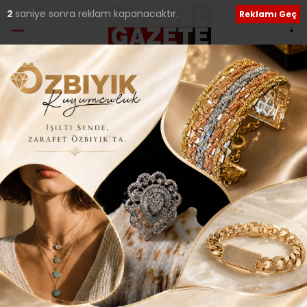
1
saniye sonra reklam kapanacaktır.
Reklamı Geç
Ana Sayfa
›
Yerel Haberler
SULTANBEYLİ’DE SANAT
MEVSİMİ..
Giriş: 25-09-2014 22:24
190
Yerel Haberler
Güncelleme: 14-02-2018 14:28