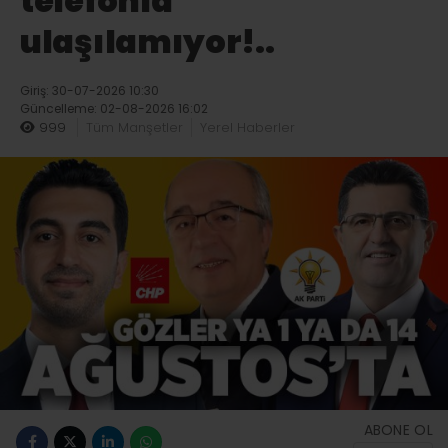
telefonla
ulaşılamıyor!..
Giriş: 30-07-2026 10:30
Güncelleme: 02-08-2026 16:02
999
Tüm Manşetler
Yerel Haberler
ABONE OL