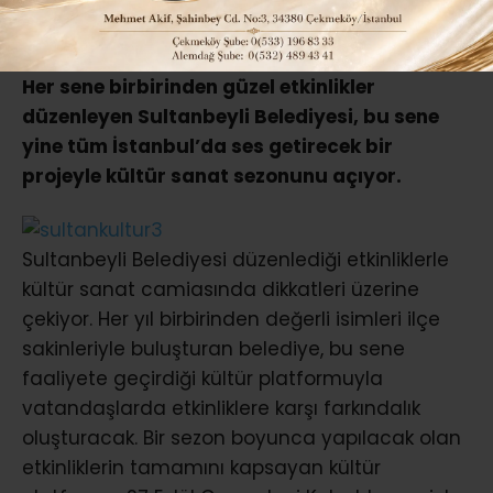
ABONE OL
Her sene birbirinden güzel etkinlikler
düzenleyen Sultanbeyli Belediyesi, bu sene
yine tüm İstanbul’da ses getirecek bir
projeyle kültür sanat sezonunu açıyor.
Sultanbeyli Belediyesi düzenlediği etkinliklerle
kültür sanat camiasında dikkatleri üzerine
çekiyor. Her yıl birbirinden değerli isimleri ilçe
sakinleriyle buluşturan belediye, bu sene
faaliyete geçirdiği kültür platformuyla
vatandaşlarda etkinliklere karşı farkındalık
oluşturacak. Bir sezon boyunca yapılacak olan
etkinliklerin tamamını kapsayan kültür