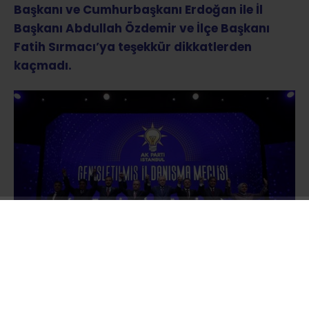
Başkanı ve Cumhurbaşkanı Erdoğan ile İl
Başkanı Abdullah Özdemir ve İlçe Başkanı
Fatih Sırmacı’ya teşekkür dikkatlerden
kaçmadı.
Hafta sonu Ak Parti rozeti takarak yeni bir