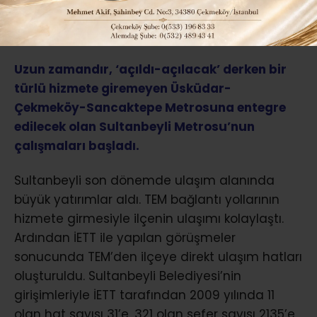
ABONE OL
Uzun zamandır, ‘açıldı-açılacak’ derken bir
türlü hizmete giremeyen Üsküdar-
Çekmeköy-Sancaktepe Metrosuna entegre
edilecek olan Sultanbeyli Metrosu’nun
çalışmaları başladı.
Sultanbeyli son dönemde ulaşım alanında
büyük yatırımlar aldı. TEM bağlantı yollarının
hizmete girmesiyle ilçenin ulaşımı kolaylaştı.
Ardından İETT ile yapılan görüşmeler
sonucunda TEM’den ilçeye direkt ulaşım hatları
oluşturuldu. Sultanbeyli Belediyesi’nin
girişimleriyle İETT tarafından 2009 yılında 11
olan hat sayısı 31’e, 321 olan sefer sayısı 2135’e,