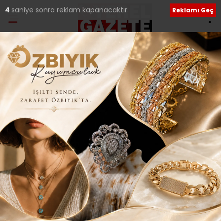
3
saniye sonra reklam kapanacaktır.
Reklamı Geç
Ana Sayfa
›
Güncel
SULTANBEYLİ’DE METRO
ÇALIŞMALARI BAŞLADI..
Giriş: 16-11-2017 17:07
Güncelleme: 16-11-2017 17:07
243
Güncel
İLÇELERDEN HABERLER