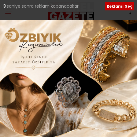
2
saniye sonra reklam kapanacaktır.
Reklamı Geç
Ana Sayfa
›
İLÇELERDEN HABERLER
SULTANBEYLİ’DE OKUR
YAZAR BULUŞMALARI
Giriş: 11-11-2015 19:42
144
İLÇELERDEN HABERLER
Yerel Haberler