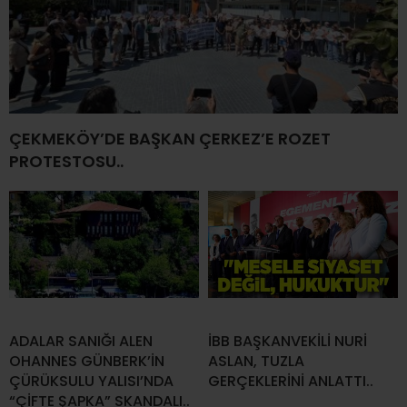
ÇEKMEKÖY’DE BAŞKAN ÇERKEZ’E ROZET
PROTESTOSU..
ADALAR SANIĞI ALEN
İBB BAŞKANVEKİLİ NURİ
OHANNES GÜNBERK’İN
ASLAN, TUZLA
ÇÜRÜKSULU YALISI’NDA
GERÇEKLERİNİ ANLATTI..
“ÇİFTE ŞAPKA” SKANDALI..