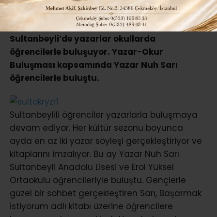
ABONE OL
Sultanbeyli’de yazarlar okullarda
öğrencilerle buluşuyor.
Yazar-Okur
Buluşması kapsamında Yazar Nuh Sarı
öğrencilerle buluştu.
Sultanbeylili öğrenciler yazarlarla buluşmaya
devam ediyor. Her kültür sezonu boyunca
ayda en az iki yazar söyleşi gerçekleştiriyor ve
kitaplarını imzalıyor. Bu ay Yazar Nuh Sarı
Sultanbeyli Anadolu Lisesi ve Erol Yüksel
Ortaokulu öğrencileriyle buluştu. Gençlerle
güzel bir sohbet gerçekleştiren Sarı, Başarmak
İstiyorum adlı kitabı üzerine öğrencilere