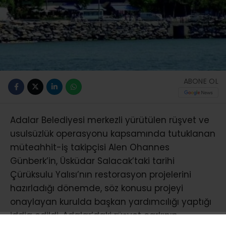
ABONE OL
Adalar Belediyesi merkezli yürütülen rüşvet ve
usulsüzlük operasyonu kapsamında tutuklanan
müteahhit-iş takipçisi Alen Ohannes
Günberk’in, Üsküdar Salacak’taki tarihi
Çürüksulu Yalısı’nın restorasyon projelerini
hazırladığı dönemde, söz konusu projeyi
onaylayan kurulda başkan yardımcılığı yaptığı
iddia edildi. Adalar’daki rüşvet çarkının