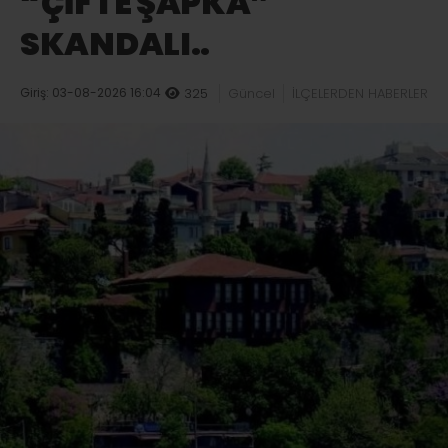
“ÇİFTE ŞAPKA”
SKANDALI..
Giriş: 03-08-2026 16:04
325
Güncel
İLÇELERDEN HABERLER