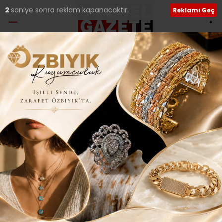
1
saniye sonra reklam kapanacaktır.
Reklamı Geç
Ana Sayfa
›
Genel
SÜREYYA PAŞA
MALTEPE’DE DUALARLA
ANILDI..
Giriş: 06-02-2017 22:24
257
Genel
Güncelleme: 04-08-2018 01:28