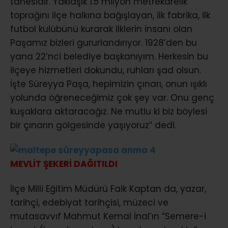
tanesidir. Yaklaşık 1.5 milyon metrekarelik
toprağını ilçe halkına bağışlayan, ilk fabrika, ilk
futbol kulübünü kurarak ilklerin insanı olan
Paşamız bizleri gururlandırıyor. 1928’den bu
yana 22’nci belediye başkanıyım. Herkesin bu
ilçeye hizmetleri dokundu, ruhları şad olsun.
İşte Süreyya Paşa, hepimizin çınarı, onun ışıklı
yolunda öğreneceğimiz çok şey var. Onu genç
kuşaklara aktaracağız. Ne mutlu ki biz böylesi
bir çınarın gölgesinde yaşıyoruz” dedi.
MEVLİT ŞEKERİ DAĞITILDI
İlçe Milli Eğitim Müdürü Faik Kaptan da, yazar,
tarihçi, edebiyat tarihçisi, müzeci ve
mutasavvıf Mahmut Kemal İnal’ın “Semere-i