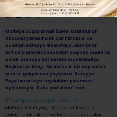
ABONE OL
Maltepe başta olmak üzere, İstanbul’un
Anadolu yakasına birçok hizmetlerde
bulunan Süreyya İlmen Paşa, ölümünün
62’inci yıldönümünde kabri başında dualarla
anıldı. Anmaya katılan Maltepe Belediye
Başkanı Ali Kılıç, “Ne mutlu ki biz böylesi bir
çınarın gölgesinde yaşıyoruz. Süreyya
Paşa’nın ortaya koydukları yolumuzu
aydınlatıyor. Ruhu şad olsun” dedi.
Maltepe Belediyesi, İstanbul’un Anadolu
yakasına birçok hizmetlerde bulunan asker,