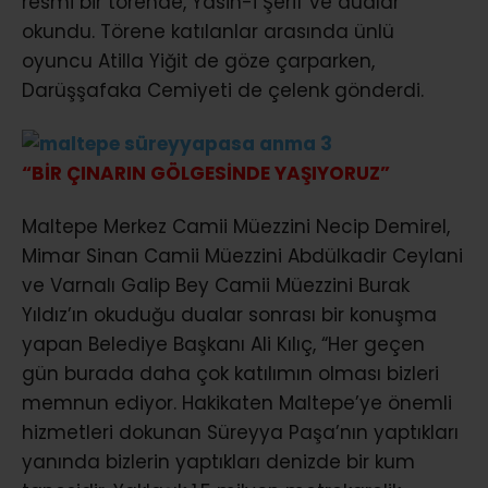
resmi bir törende, Yasin-i Şerif ve dualar
okundu. Törene katılanlar arasında ünlü
oyuncu Atilla Yiğit de göze çarparken,
Darüşşafaka Cemiyeti de çelenk gönderdi.
“BİR ÇINARIN GÖLGESİNDE YAŞIYORUZ”
Maltepe Merkez Camii Müezzini Necip Demirel,
Mimar Sinan Camii Müezzini Abdülkadir Ceylani
ve Varnalı Galip Bey Camii Müezzini Burak
Yıldız’ın okuduğu dualar sonrası bir konuşma
yapan Belediye Başkanı Ali Kılıç, “Her geçen
gün burada daha çok katılımın olması bizleri
memnun ediyor. Hakikaten Maltepe’ye önemli
hizmetleri dokunan Süreyya Paşa’nın yaptıkları
yanında bizlerin yaptıkları denizde bir kum