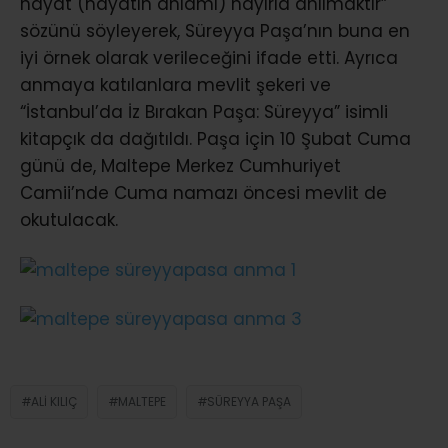
hayat (hayatın anlamı) hayırla anılmaktır”
sözünü söyleyerek, Süreyya Paşa’nın buna en
iyi örnek olarak verileceğini ifade etti. Ayrıca
anmaya katılanlara mevlit şekeri ve
“İstanbul’da İz Bırakan Paşa: Süreyya” isimli
kitapçık da dağıtıldı. Paşa için 10 Şubat Cuma
günü de, Maltepe Merkez Cumhuriyet
Camii’nde Cuma namazı öncesi mevlit de
okutulacak.
ALI KILIÇ
MALTEPE
SÜREYYA PAŞA