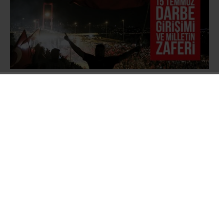
Türk Silahlı Kuvvetlerinin resmî internet sitesi
ve TRT’de yayınlanan bildiride
ordunun
yönetime el koyduğu ifade edilerek ülkede
sıkıyönetim ve sokağa çıkma yasağı ilan
edildiği açıklandı. İstanbul’daki Boğaziçi ve
Fatih Sultan Mehmet Köprüsü jandarma
tarafından kapatıldı, Türkiye Büyük Millet Meclisi
Başkanı İsmail Kahraman ve yaklaşık 50 kadar
milletvekilinin mecliste bulunduğu sırada F-16
savaş uçakları meclis üzerinde uçuş yaparak
parlamentoyu dört kez bombaladı.