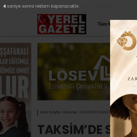
26.2
°
İSTANBUL
3
saniye sonra reklam kapanacaktır.
YAZARLAR
Tüm Manşetler
Ana Sayfa
›
Güncel
›
TAKSİM’DE SANATSEVERLERLE BUL
TAKSİM’DE SANA