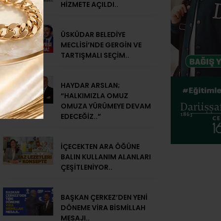
HİZMETE AÇILDI..
ÜSKÜDAR BELEDİYE
MECLİSİ’NDE GERGİN VE
TARTIŞMALI SEÇİM..
HAYDAR ARSLAN;
“HALKIMIZLA OMUZ
OMUZA YÜRÜMEYE DEVAM
EDECEĞİZ..”
İÇECEKTEN ARA ÖĞÜNE
BALIN KULLANIM ALANLARI
ÇEŞİTLENİYOR..
BAŞKAN ÇERKEZ’DEN YENİ
DÖNEME VİRA BİSMİLLAH
MESAJI..