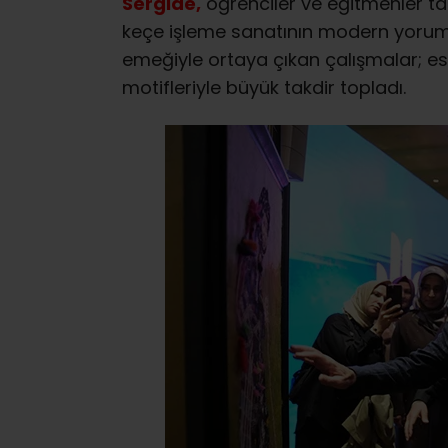
Sergide,
öğrenciler ve eğitmenler t
keçe işleme sanatının modern yorumla
emeğiyle ortaya çıkan çalışmalar; est
motifleriyle büyük takdir topladı.