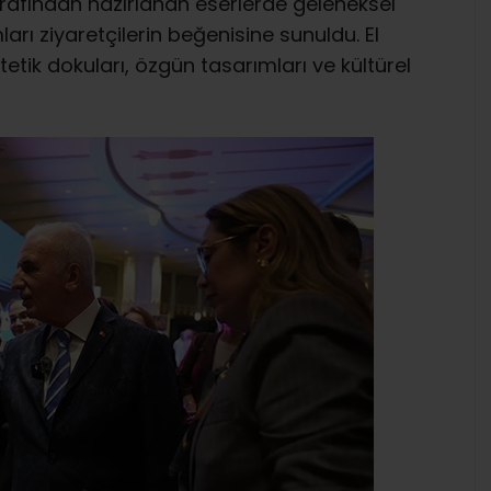
arafından hazırlanan eserlerde geleneksel
rı ziyaretçilerin beğenisine sunuldu. El
etik dokuları, özgün tasarımları ve kültürel