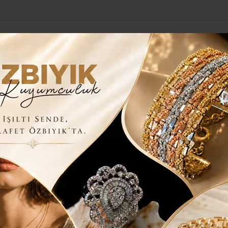
Yerel Haberler
Genel
Güncel
Siyaset
Kültür Sanat
H
UŞTU..
TSEVERLERLE