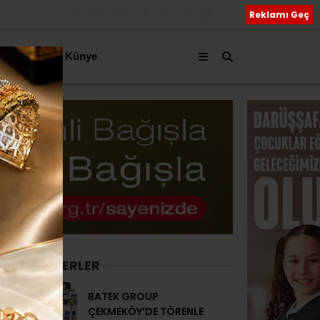
Bizi Takip Edin
Reklamı Geç
akkımızda
Künye
SON HABERLER
BATEK GROUP
ÇEKMEKÖY’DE TÖRENLE