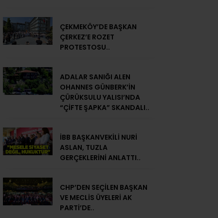
ÇEKMEKÖY’DE BAŞKAN
ÇERKEZ’E ROZET
PROTESTOSU..
ADALAR SANIĞI ALEN
OHANNES GÜNBERK’İN
ÇÜRÜKSULU YALISI’NDA
“ÇİFTE ŞAPKA” SKANDALI..
İBB BAŞKANVEKİLİ NURİ
ASLAN, TUZLA
GERÇEKLERİNİ ANLATTI..
CHP’DEN SEÇİLEN BAŞKAN
VE MECLİS ÜYELERİ AK
PARTİ’DE..