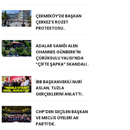
ÇEKMEKÖY’DE BAŞKAN
ÇERKEZ’E ROZET
PROTESTOSU..
ADALAR SANIĞI ALEN
OHANNES GÜNBERK’İN
ÇÜRÜKSULU YALISI’NDA
“ÇİFTE ŞAPKA” SKANDALI..
İBB BAŞKANVEKİLİ NURİ
ASLAN, TUZLA
GERÇEKLERİNİ ANLATTI..
CHP’DEN SEÇİLEN BAŞKAN
VE MECLİS ÜYELERİ AK
PARTİ’DE..