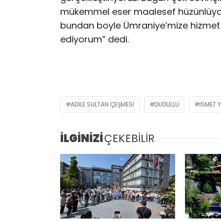
mükemmel eser maalesef hüzünlüydü
bundan boyle Ümraniye’mize hizmet 
ediyorum” dedi.
ADILE SULTAN ÇEŞMESI
DUDULLU
İSMET Y
İLGİNİZİ
ÇEKEBİLİR