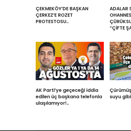
ÇEKMEKÖY’DE BAŞKAN
ADALAR S
ÇERKEZ’E ROZET
OHANNES
PROTESTOSU..
ÇÜRÜKSU
“ÇİFTE Ş
AK Parti’ye geçeceği iddia
Çürümüş
edilen üç başkana telefonla
suyu gib
ulaşılamıyor!..