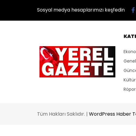
Sosyal medya hesaplarımızı keşfedin
KAT
Ekon
Genel
Günc
Kültü
Röport
Tüm Hakları Saklıdır. |
WordPress Haber 