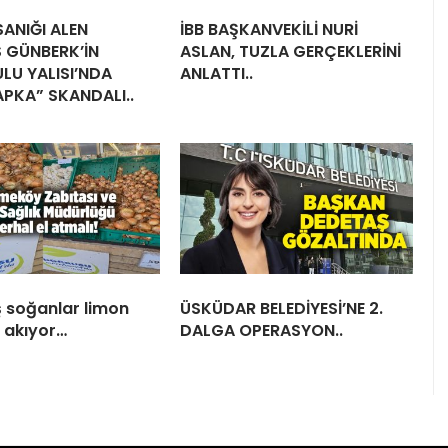
ANIĞI ALEN
İBB BAŞKANVEKİLİ NURİ
 GÜNBERK’İN
ASLAN, TUZLA GERÇEKLERİNİ
LU YALISI’NDA
ANLATTI..
APKA” SKANDALI..
 soğanlar limon
ÜSKÜDAR BELEDİYESİ’NE 2.
i akıyor…
DALGA OPERASYON..