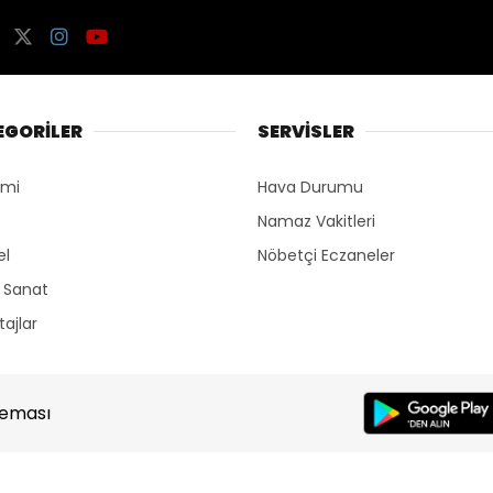
EGORİLER
SERVİSLER
omi
Hava Durumu
Namaz Vakitleri
el
Nöbetçi Eczaneler
r Sanat
ajlar
Teması