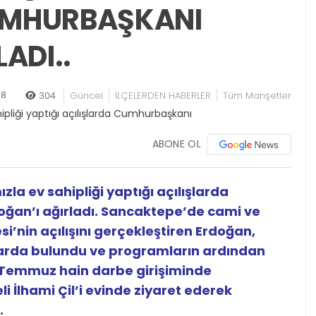
UMHURBAŞKANI
ADI..
58
304
Güncel
İLÇELERDEN HABERLER
Tüm Manşetler
ABONE OL
la ev sahipliği yaptığı açılışlarda
ğan’ı ağırladı. Sancaktepe’de cami ve
si’nin açılışını gerçekleştiren Erdoğan,
arda bulundu ve programların ardından
15 Temmuz hain darbe girişiminde
 İlhami Çil’i evinde ziyaret ederek
.