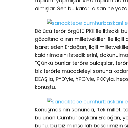
toplantı yapmışlar ve o toplantıda mü
almışlar. Sen bu kararı alsan ne yaz
Bölücü terör örgütü PKK ile iltisaklı 
gözaltına alının milletvekilleri ile ilgi
işaret eden Erdoğan, ilgili milletveki
kaldırılmasını istediklerini, dokunulmaz
“Çünkü bunlar teröre bulaştılar, terör
biz terörle mücadeleyi sonuna kadar 
DEAŞ’la, PYD’yle, YPG’yle, PKK’yla, he
konuştu.
Konuşmasının sonunda, ‘tek millet, t
bulunan Cumhurbaşkanı Erdoğan, yap
bunu, bu bizim inşallah başarımızın sırr