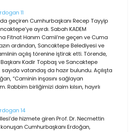
l’da geçiren Cumhurbaşkanı Recep Tayyip
ancaktepe’ye ayırdı. Sabah KADEM
atma Fitnat Hanım Camii’ne geçen ve Cuma
zın ardından, Sancaktepe Belediyesi ve
iinin açılış törenine iştirak etti. Törende,
ye Başkanı Kadir Topbaş ve Sancaktepe
k sayıda vatandaş da hazır bulundu. Açılışta
doğan, “Caminin inşasını sağlayan
. Rabbim birliğimizi daim kılsın, hayırlı
si’de hizmete giren Prof. Dr. Necmettin
nde konuşan Cumhurbaşkanı Erdoğan,