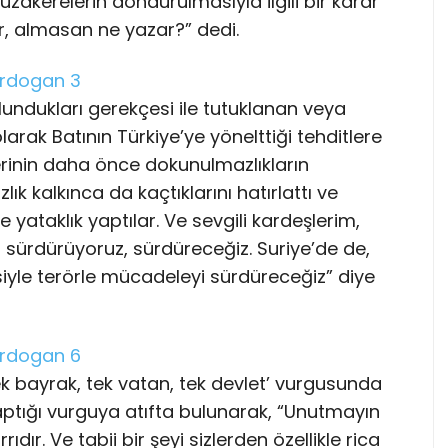
zakerelerin dondurulmasıyla ilgili bir karar
ar, almasan ne yazar?” dedi.
bulundukları gerekçesi ile tutuklanan veya
li olarak Batının Türkiye’ye yönelttiği tehditlere
llerinin daha önce dokunulmazlıkların
lık kalkınca da kaçtıklarını hatırlattı ve
e yataklık yaptılar. Ve sevgili kardeşlerim,
sürdürüyoruz, sürdüreceğiz. Suriye’de de,
psiyle terörle mücadeleyi sürdüreceğiz” diye
ek bayrak, tek vatan, tek devlet’ vurgusunda
tığı vurguya atıfta bulunarak, “Unutmayın
ıdır. Ve tabii bir şeyi sizlerden özellikle rica