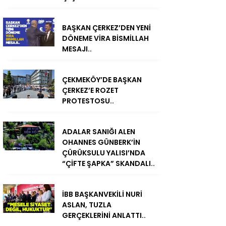
BAŞKAN ÇERKEZ’DEN YENİ
DÖNEME VİRA BİSMİLLAH
MESAJI..
ÇEKMEKÖY’DE BAŞKAN
ÇERKEZ’E ROZET
PROTESTOSU..
ADALAR SANIĞI ALEN
OHANNES GÜNBERK’İN
ÇÜRÜKSULU YALISI’NDA
“ÇİFTE ŞAPKA” SKANDALI..
İBB BAŞKANVEKİLİ NURİ
ASLAN, TUZLA
GERÇEKLERİNİ ANLATTI..