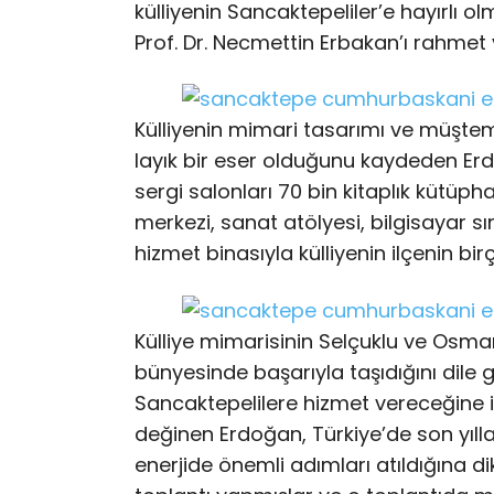
külliyenin Sancaktepeliler’e hayırlı o
Prof. Dr. Necmettin Erbakan’ı rahmet v
Külliyenin mimari tasarımı ve müştem
layık bir eser olduğunu kaydeden Erd
sergi salonları 70 bin kitaplık kütüpha
merkezi, sanat atölyesi, bilgisayar sın
hizmet binasıyla külliyenin ilçenin birç
Külliye mimarisinin Selçuklu ve Osma
bünyesinde başarıyla taşıdığını dile
Sancaktepelilere hizmet vereceğine 
değinen Erdoğan, Türkiye’de son yıll
enerjide önemli adımları atıldığına di