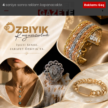
2
saniye sonra reklam kapanacaktır.
Reklamı Geç
Ana Sayfa
›
Güncel
TAŞTAN OTO, ARACINIZ
İÇİN ARADIĞINIZ EN
DOĞRU MERKEZ..
Giriş: 01-11-2025 23:23
238
Güncel
Güncelleme: 02-11-2025 22:14