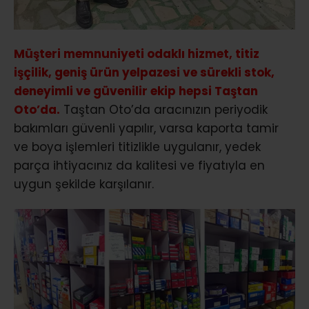
Müşteri memnuniyeti odaklı hizmet, titiz
işçilik, geniş ürün yelpazesi ve sürekli stok,
deneyimli ve güvenilir ekip hepsi Taştan
Oto’da.
Taştan Oto’da aracınızın periyodik
bakımları güvenli yapılır, varsa kaporta tamir
ve boya işlemleri titizlikle uygulanır, yedek
parça ihtiyacınız da kalitesi ve fiyatıyla en
uygun şekilde karşılanır.