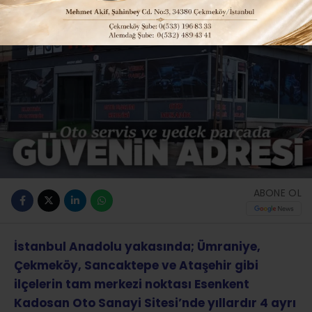
ABONE OL
İstanbul Anadolu yakasında; Ümraniye,
Çekmeköy, Sancaktepe ve Ataşehir gibi
ilçelerin tam merkezi noktası Esenkent
Kadosan Oto Sanayi Sitesi’nde yıllardır 4 ayrı