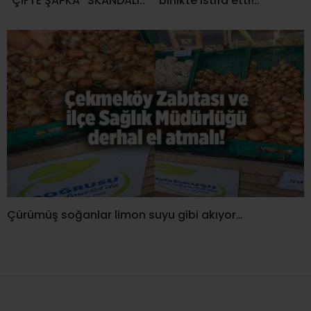
“ÇİFTE ŞAPKA” SKANDALI..
birlikte istifa etti!..
Çürümüş soğanlar limon suyu gibi akıyor…