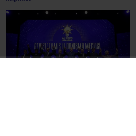
Hafta sonu Ak Parti rozeti takarak yeni bir
dönemin başlangıcını yapan Çekmeköy
Belediye Başkanı Orhan Çerkez, haftanın ilk
gününde yayınladığı videoyla mesajlarını
verdi.
“Vira Bismillah” başlığıyla verilen