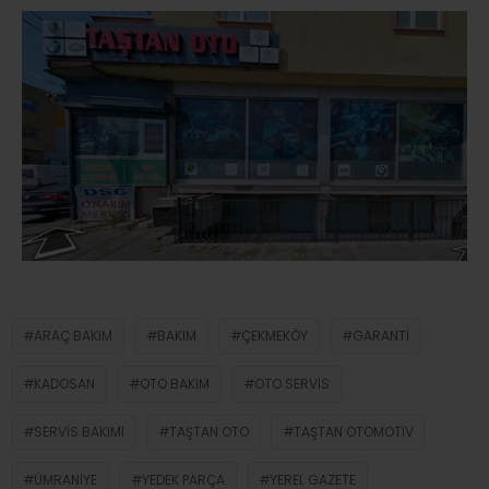
ARAÇ BAKIM
BAKIM
ÇEKMEKÖY
GARANTI
KADOSAN
OTO BAKIM
OTO SERVIS
SERVIS BAKIMI
TAŞTAN OTO
TAŞTAN OTOMOTIV
ÜMRANIYE
YEDEK PARÇA
YEREL GAZETE