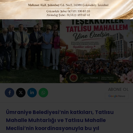
ABONE OL
Ümraniye Belediyesi’nin katkıları, Tatlısu
Mahalle Muhtarlığı ve Tatlısu Mahalle
Meclisi’nin koordinasyonuyla bu yıl