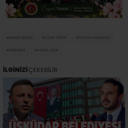
BAHAR ŞENLIĞI
CEZMI TEMUR
TATLISU MAHALLESI
ÜMRANIYE
YÜKSEL ÇELIK
İLGİNİZİ
ÇEKEBİLİR