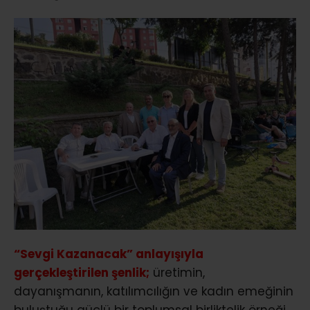
“Sevgi Kazanacak” anlayışıyla
gerçekleştirilen şenlik;
üretimin,
dayanışmanın, katılımcılığın ve kadın emeğinin
buluştuğu güçlü bir toplumsal birliktelik örneği