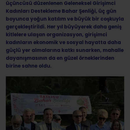
üçüncüsü düzenlenen Geleneksel Girişimci
Kadınları Destekleme Bahar Şenliği, üç gün
boyunca yoğun katılım ve büyük bir coşkuyla
gerçekleştirildi. Her yıl büyüyerek daha geniş
kitlelere ulaşan organizasyon, girişimci
kadınların ekonomik ve sosyal hayatta daha
güçlü yer almalarına katkı sunarken, mahalle
dayanışmasının da en güzel örneklerinden
birine sahne oldu.