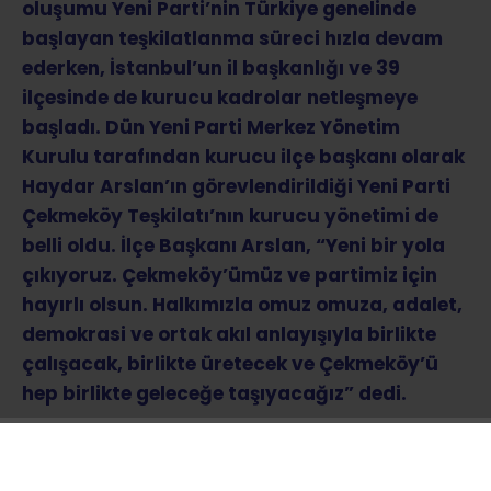
oluşumu Yeni Parti’nin Türkiye genelinde
başlayan teşkilatlanma süreci hızla devam
ederken, İstanbul’un il başkanlığı ve 39
ilçesinde de kurucu kadrolar netleşmeye
başladı. Dün Yeni Parti Merkez Yönetim
Kurulu tarafından kurucu ilçe başkanı olarak
Haydar Arslan’ın görevlendirildiği Yeni Parti
Çekmeköy Teşkilatı’nın kurucu yönetimi de
belli oldu. İlçe Başkanı Arslan, “Yeni bir yola
çıkıyoruz. Çekmeköy’ümüz ve partimiz için
hayırlı olsun. Halkımızla omuz omuza, adalet,
demokrasi ve ortak akıl anlayışıyla birlikte
çalışacak, birlikte üretecek ve Çekmeköy’ü
hep birlikte geleceğe taşıyacağız” dedi.