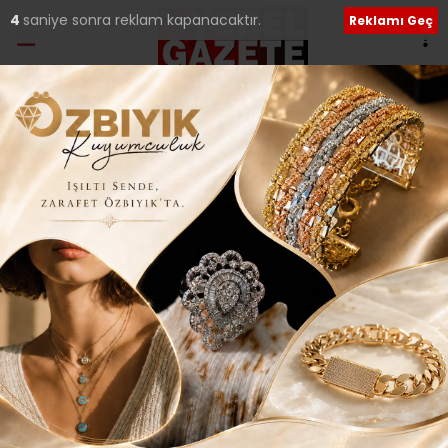
1
saniye sonra reklam kapanacaktır.
Reklamı Geç
Ana Sayfa
›
Tüm Manşetler
Tatlısu Mahallesi
Geleneksel Bahar
Şenliği, bu yıl da
coşkulu geçti..
Giriş: 10-06-2026 21:56
172
Tüm Manşetler
Yerel Haberler