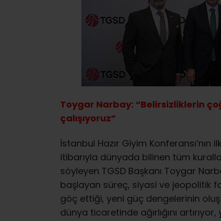
Toygar Narbay: “Belirsizliklerin
çalışıyoruz”
İstanbul Hazır Giyim Konferansı’nın ilk
itibarıyla dünyada bilinen tüm kural
söyleyen TGSD Başkanı Toygar Narbay,
başlayan süreç, siyasi ve jeopolitik fa
göç ettiği, yeni güç dengelerinin olu
dünya ticaretinde ağırlığını artırıyo