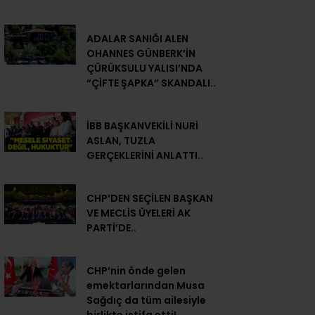
ADALAR SANIĞI ALEN
OHANNES GÜNBERK’İN
ÇÜRÜKSULU YALISI’NDA
“ÇİFTE ŞAPKA” SKANDALI..
İBB BAŞKANVEKİLİ NURİ
ASLAN, TUZLA
GERÇEKLERİNİ ANLATTI..
CHP’DEN SEÇİLEN BAŞKAN
VE MECLİS ÜYELERİ AK
PARTİ’DE..
CHP’nin önde gelen
emektarlarından Musa
Sağdıç da tüm ailesiyle