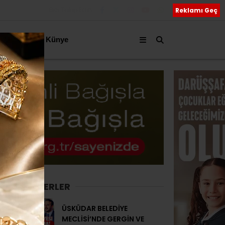
Bizi Takip Edin
Reklamı Geç
akkımızda
Künye
SON HABERLER
ÜSKÜDAR BELEDİYE
MECLİSİ’NDE GERGİN VE