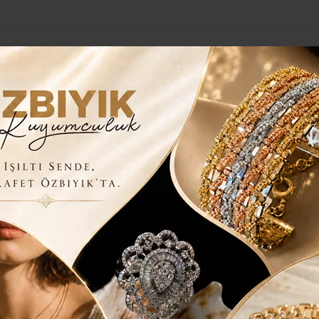
Yerel Haberler
Genel
Güncel
Siyaset
Kültür Sanat
H
stihdamın sigortasıdır..”
im ve tekstil