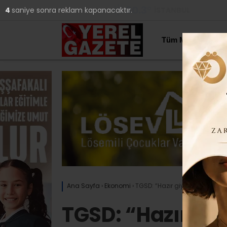
30.3
°
İSTANBUL
3
saniye sonra reklam kapanacaktır.
YAZARLAR
Tüm Manşetler
Ana Sayfa
›
Ekonomi
›
TGSD: “Hazır giyim ve tekstil i
TGSD: “Hazır giy