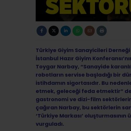
Türkiye Giyim Sanayicileri Derneğ
İstanbul Hazır Giyim Konferansı’n
Toygar Narbay, “Sanayide karanlık 
robotların servise başladığı bir dü
istihdamın sigortasıdır. Bu nedenle 
etmek, geleceği feda etmektir” ded
gastronomi ve dizi-film sektörleri
çağıran Narbay, bu sektörlerin sana
‘Türkiye Markası’ oluşturmasının 
vurguladı.