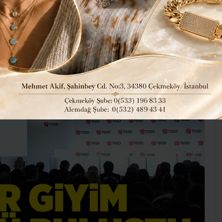
tasıdır..”
42
Ekonomi
Tüm Manşetler