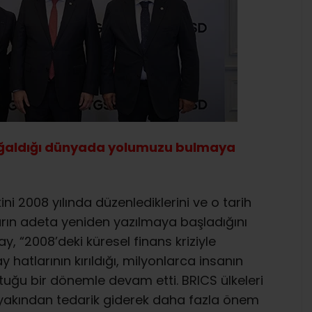
 çoğaldığı dünyada yolumuzu bulmaya
ini 2008 yılında düzenlediklerini ve o tarih
ların adeta yeniden yazılmaya başladığını
 “2008’deki küresel finans kriziyle
y hatlarının kırıldığı, milyonlarca insanın
ştuğu bir dönemle devam etti. BRICS ülkeleri
r, yakından tedarik giderek daha fazla önem