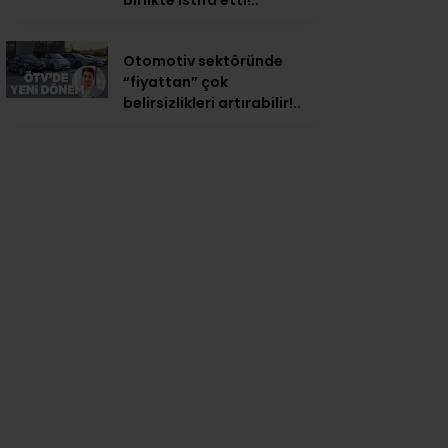
birlikte istifa etti!..
Otomotiv sektöründe
“fiyattan” çok
belirsizlikleri artırabilir!..