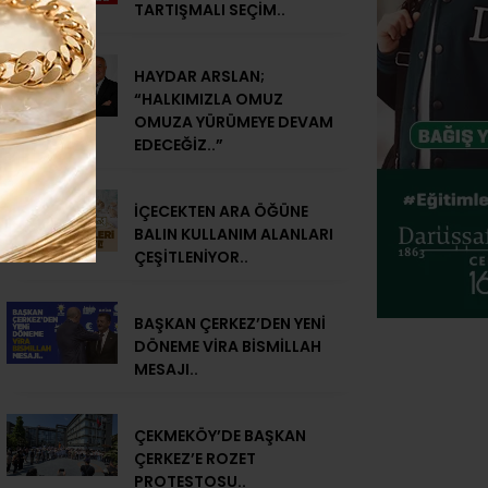
TARTIŞMALI SEÇİM..
HAYDAR ARSLAN;
“HALKIMIZLA OMUZ
OMUZA YÜRÜMEYE DEVAM
EDECEĞİZ..”
İÇECEKTEN ARA ÖĞÜNE
BALIN KULLANIM ALANLARI
ÇEŞİTLENİYOR..
BAŞKAN ÇERKEZ’DEN YENİ
DÖNEME VİRA BİSMİLLAH
MESAJI..
ÇEKMEKÖY’DE BAŞKAN
ÇERKEZ’E ROZET
PROTESTOSU..