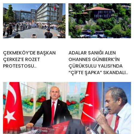
ÇEKMEKÖY’DE BAŞKAN
ADALAR SANIĞI ALEN
ÇERKEZ’E ROZET
OHANNES GÜNBERK’İN
PROTESTOSU..
ÇÜRÜKSULU YALISI’NDA
“ÇİFTE ŞAPKA” SKANDALI..