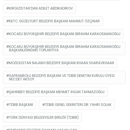
KIRGIZISTAN’DAN ADILET ABDIKADIROV
KKTC GÜZELYURT BELEDIYE BAŞKANI MAHMUT ÖZÇINAR
KOCAELI BÜYÜKŞEHIR BELEDIYE BAŞKANI İBRAHIM KARAOSMANOĞLU
KOCAELI BÜYÜKŞEHIR BELEDIYE BAŞKANI İBRAHIM KARAOSMANOĞLU
BAŞKANLIĞINDAKI TOPLANTIYA
MOĞOLISTAN NALAIKH BELEDIYE BAŞKANI KHAAN SHARAVKHAAN
SAFRANBOLU BELEDIYE BAŞKANI VE TDBB DENETIM KURULU ÜYESI
NECDET AKSOY
ŞAHINBEY BELEDIYE BAŞKANI MEHMET İHSAN TAHMAZOĞLU
TDBB BAŞKANI
TDBB GENEL SEKRETERI DR. FAHRI SOLAK
TÜRK DÜNYASI BELEDIYELER BIRLIĞI (TDBB)