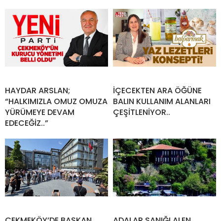
HAYDAR ARSLAN;
İÇECEKTEN ARA ÖĞÜNE
“HALKIMIZLA OMUZ OMUZA
BALIN KULLANIM ALANLARI
YÜRÜMEYE DEVAM
ÇEŞİTLENİYOR..
EDECEĞİZ..”
ÇEKMEKÖY’DE BAŞKAN
ADALAR SANIĞI ALEN