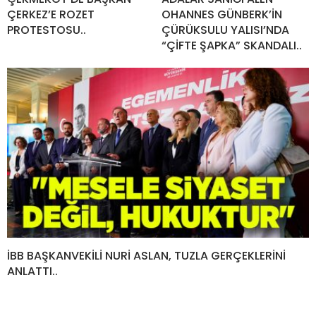
ÇERKEZ’E ROZET
OHANNES GÜNBERK’İN
PROTESTOSU..
ÇÜRÜKSULU YALISI’NDA
“ÇİFTE ŞAPKA” SKANDALI..
İBB BAŞKANVEKİLİ NURİ ASLAN, TUZLA GERÇEKLERİNİ
ANLATTI..