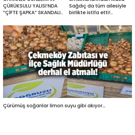
ÇÜRÜKSULU YALISI’NDA
Sağdıç da tüm ailesiyle
“ÇİFTE ŞAPKA” SKANDALI..
birlikte istifa etti!..
Çürümüş soğanlar limon suyu gibi akıyor…