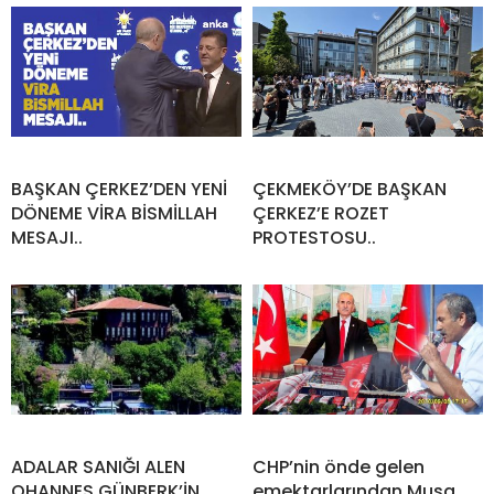
BAŞKAN ÇERKEZ’DEN YENİ
ÇEKMEKÖY’DE BAŞKAN
DÖNEME VİRA BİSMİLLAH
ÇERKEZ’E ROZET
MESAJI..
PROTESTOSU..
ADALAR SANIĞI ALEN
CHP’nin önde gelen
OHANNES GÜNBERK’İN
emektarlarından Musa