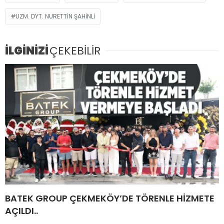
UZM. DYT. NURETTIN ŞAHINLI
İLGİNİZİ
ÇEKEBİLİR
BATEK GROUP ÇEKMEKÖY’DE TÖRENLE HİZMETE
AÇILDI..