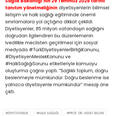
Sağlık Bakanlığı’nın 29 Temmuz 2025 tarihli
tanıtım yönetmeliğinin
diyetisyenlerin bilimsel
iletişim ve halk sağlığı eğitiminde önemli
sınırlamalara yol açtığına dikkat çekildi.
Diyetisyenler, 85 milyon vatandaşın sağlığını
doğrudan ilgilendiren bu düzenlemenin
ivedilikle meclisten geçirilmesi için sosyal
medyada #TürkDiyetisyenlerBirliğiKanunu,
#DiyetisyenMeslekKanunu ve
#HalkSağlığıSorunu etiketleriyle kamuoyu
oluşturma çağrısı yaptı. “Sağlıklı toplum, doğru
beslenmeyle mümkündür. Doğru beslenme ise
yalnızca diyetisyenle mümkündür” mesajı öne
çıktı.
DIYETISYENLIK
HALK SAĞLIĞI
PROF. DR. VEDAT BILGIN