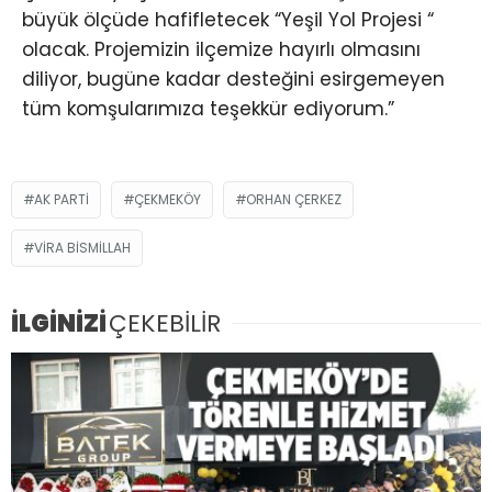
büyük ölçüde hafifletecek “Yeşil Yol Projesi “
olacak. Projemizin ilçemize hayırlı olmasını
diliyor, bugüne kadar desteğini esirgemeyen
tüm komşularımıza teşekkür ediyorum.”
AK PARTI
ÇEKMEKÖY
ORHAN ÇERKEZ
VIRA BISMILLAH
İLGİNİZİ
ÇEKEBİLİR