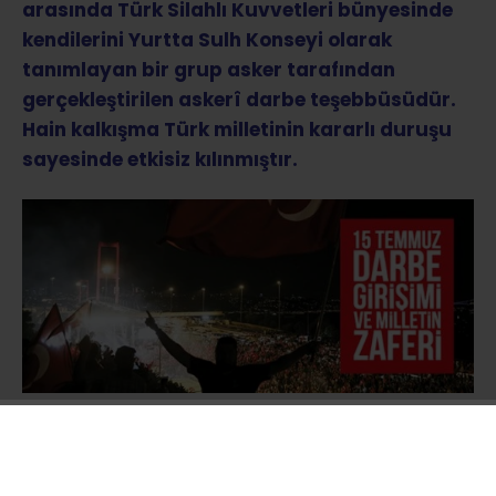
arasında Türk Silahlı Kuvvetleri bünyesinde
kendilerini Yurtta Sulh Konseyi olarak
tanımlayan bir grup asker tarafından
gerçekleştirilen askerî darbe teşebbüsüdür.
Hain kalkışma Türk milletinin kararlı duruşu
sayesinde etkisiz kılınmıştır.
Türk Silahlı Kuvvetlerinin resmî internet sitesi
ve TRT’de yayınlanan bildiride
ordunun
yönetime el koyduğu ifade edilerek ülkede