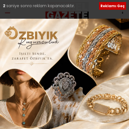
1
saniye sonra reklam kapanacaktır.
Reklamı Geç
Ana Sayfa
›
Genel
TURNUVALARLA YOGA
SPORUNUN BİLİNİRLİĞİ
ARTIYOR..
Giriş: 02-07-2017 11:43
267
Genel