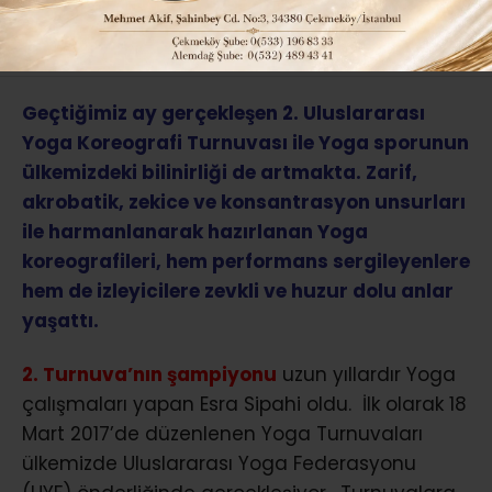
ABONE OL
Geçtiğimiz ay gerçekleşen 2. Uluslararası
Yoga Koreografi Turnuvası ile Yoga sporunun
ülkemizdeki bilinirliği de artmakta. Zarif,
akrobatik, zekice ve konsantrasyon unsurları
ile harmanlanarak hazırlanan Yoga
koreografileri, hem performans sergileyenlere
hem de izleyicilere zevkli ve huzur dolu anlar
yaşattı.
2. Turnuva’nın şampiyonu
uzun yıllardır Yoga
çalışmaları yapan Esra Sipahi oldu. İlk olarak 18
Mart 2017’de düzenlenen Yoga Turnuvaları
ülkemizde Uluslararası Yoga Federasyonu