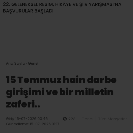
22. GELENEKSEL RESİM, HİKÂYE VE ŞİİR YARIŞMASI’NA
BAŞVURULAR BAŞLADI
Ana Sayfa
›
Genel
15 Temmuz hain darbe
girişimi ve bir milletin
zaferi..
Giriş: 15-07-2026 00:46
223
Genel
Tüm Manşetler
Güncelleme: 15-07-2026 01:17