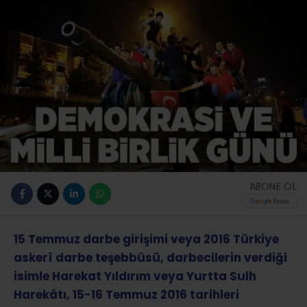
ABONE OL
15 Temmuz darbe girişimi veya 2016 Türkiye
askerî darbe teşebbüsü, darbecilerin verdiği
isimle Harekat Yıldırım veya Yurtta Sulh
Harekâtı, 15-16 Temmuz 2016 tarihleri