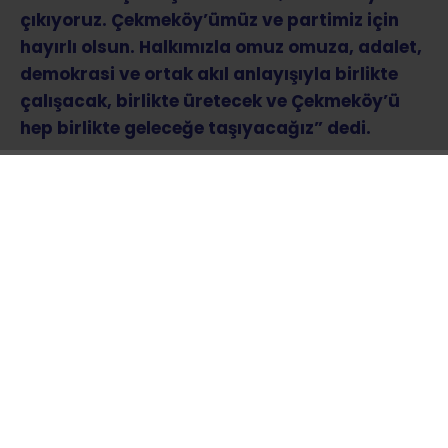
çıkıyoruz. Çekmeköy’ümüz ve partimiz için
hayırlı olsun. Halkımızla omuz omuza, adalet,
demokrasi ve ortak akıl anlayışıyla birlikte
çalışacak, birlikte üretecek ve Çekmeköy’ü
hep birlikte geleceğe taşıyacağız” dedi.