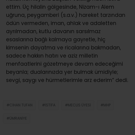
ettim. Üç hilalin gölgesinde, Nizam-ı Alem
uğruna, peygamberi (s.a.v.) hareket tarzından
ödün vermeden, iman, ahlak ve adaletten
ayrılmadan, kutlu davanın sarsılmaz
esaslarına bağlı kalmaya gayretle, hiç
kimsenin dayatma ve ricalarına bakmadan,
sadece hakkın hatırı ve aziz milletin
menfaatlerini gözetmeye devam edeceğimi
beyanla; dualarınızda yer bulmak ümidiyle;
sevgi, saygı ve hürmetlerimle arz ederim” dedi.
CIHAN TUFAN
İSTIFA
MECLIS ÜYESI
MHP
ÜMRANIYE