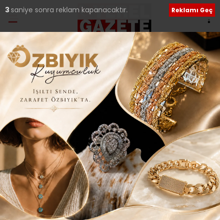
3
saniye sonra reklam kapanacaktır.
Reklamı Geç
Ana Sayfa
›
Siyaset
ÜMRANİYE BELEDİYE
MECLİSİ’NDEN ŞOK
İSTİFA..
Giriş: 13-06-2022 21:42
1170
Siyaset
Tüm Manşetler