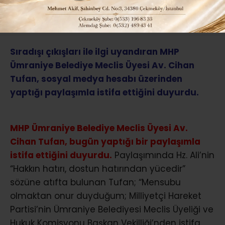
ABONE OL
Sıradışı çıkışları ile ilgi uyandıran MHP
Ümraniye Belediye Meclis Üyesi Av. Cihan
Tufan, sosyal medya hesabı üzerinden
yaptığı paylaşımla istifa ettiğini duyurdu.
MHP Ümraniye Belediye Meclis Üyesi Av.
Cihan Tufan, bugün yaptığı bir paylaşımla
istifa ettiğini duyurdu.
Paylaşımında Hz. Ali’nin
“Hakkın hatırı, dostun hatırından yücedir”
sözüne atıfta bulunan Tufan; “Mensubu
olmaktan onur duyduğum; Milliyetçi Hareket
Partisi’nin Ümraniye Belediyesi Meclis Üyeliği ve
Hukuk Komisyonu Başkan Vekilliği’nden istifa