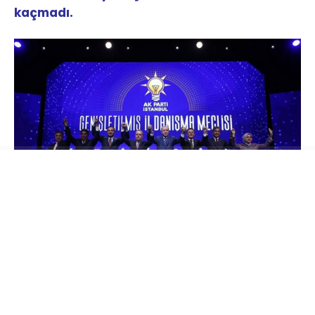
kaçmadı.
Hafta sonu Ak Parti rozeti takarak yeni bir
dönemin başlangıcını yapan Çekmeköy
Belediye Başkanı Orhan Çerkez, haftanın ilk
gününde yayınladığı videoyla mesajlarını