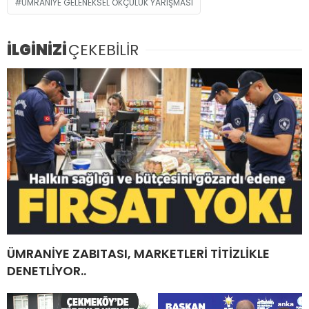
ÜMRANIYE GELENEKSEL OKÇULUK YARIŞMASI
İLGİNİZİ
ÇEKEBİLİR
ÜMRANİYE ZABITASI, MARKETLERİ TİTİZLİKLE
DENETLİYOR..