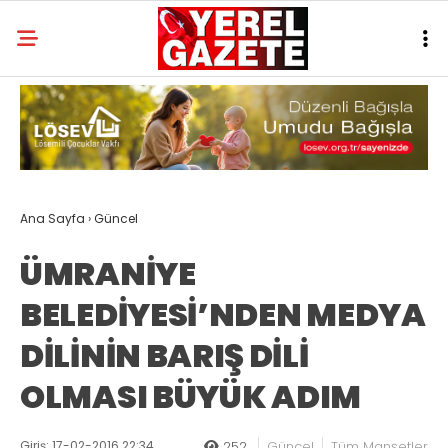
Ana Sayfa
›
Güncel
ÜMRANİYE
BELEDİYESİ’NDEN MEDYA
DİLİNİN BARIŞ DİLİ
OLMASI BÜYÜK ADIM
Giriş: 17-02-2016 22:34
252
Güncel
Tüm Manşetler