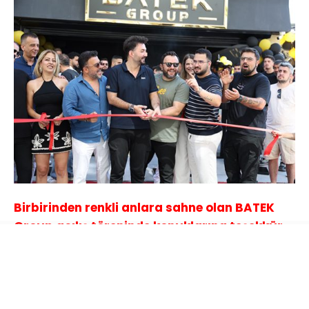
Birbirinden renkli anlara sahne olan BATEK
Group açılış töreninde konuklarına teşekkür
eden kurum sahipleri Oğuzhan ve Batuhan
Tekin kardeşler,
sektörün en iyilerinden olmak
için çaba ve gayret sarfedeceklerini dile
getirdiler. Yerli-yabancı, klasik ve yeni tüm araç