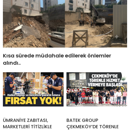
Kısa sürede müdahale edilerek önlemler
alındı..
ÜMRANİYE ZABITASI,
BATEK GROUP
MARKETLERİ TİTİZLİKLE
ÇEKMEKÖY’DE TÖRENLE