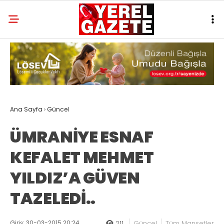
Ana Sayfa
›
Güncel
ÜMRANİYE ESNAF
KEFALET MEHMET
YILDIZ’A GÜVEN
TAZELEDİ..
Giriş: 30-03-2015 20:24
211
Güncel
Tüm Manşetler